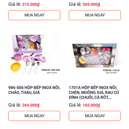
Giá lẻ:
Giá lẻ:
215.000₫
269.000₫
MUA NGAY
MUA NGAY
986-006 HỘP BẾP INOX NỒI,
1701A HỘP BẾP INOX NỒI,
CHẢO, THAU, GIÁ
CHÉN, MUỖNG GIÁ, RAU CỦ
DÍNH (CHUỐI, CÀ RỐT,
HÀNH TÍM)
Giá lẻ:
Giá lẻ:
264.000₫
165.000₫
MUA NGAY
MUA NGAY