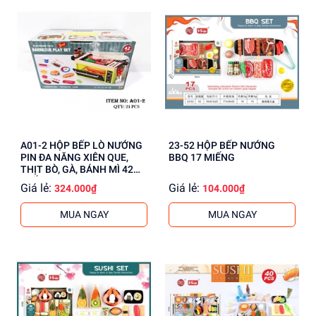
A01-2 HỘP BẾP LÒ NƯỚNG
23-52 HỘP BẾP NƯỚNG
PIN ĐA NĂNG XIÊN QUE,
BBQ 17 MIẾNG
THỊT BÒ, GÀ, BÁNH MÌ 42
MIẾNG
Giá lẻ:
Giá lẻ:
324.000₫
104.000₫
MUA NGAY
MUA NGAY