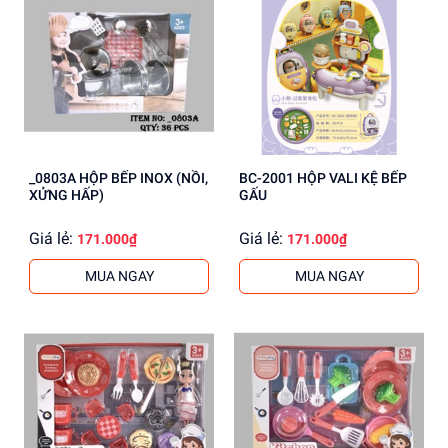
_0803A HỘP BẾP INOX (NỒI,
BC-2001 HỘP VALI KỆ BẾP
XỬNG HẤP)
GẤU
Giá lẻ:
Giá lẻ:
171.000₫
171.000₫
MUA NGAY
MUA NGAY