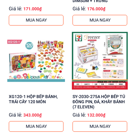
DIMSUM + TRỨNG
Giá lẻ:
Giá lẻ:
171.000₫
176.000₫
MUA NGAY
MUA NGAY
XG120-1 HỘP BẾP BÁNH,
SY-2030-275A HỘP BẾP TỦ
TRÁI CÂY 120 MÓN
ĐÔNG PIN, ĐÁ, KHÂY BÁNH
(7 ELEVEN)
Giá lẻ:
Giá lẻ:
343.000₫
132.000₫
MUA NGAY
MUA NGAY