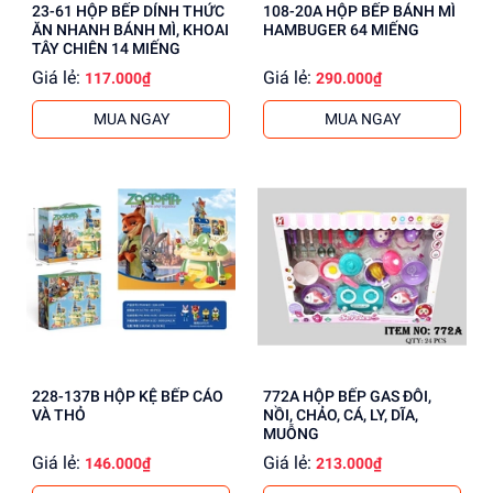
23-61 HỘP BẾP DÍNH THỨC
108-20A HỘP BẾP BÁNH MÌ
ĂN NHANH BÁNH MÌ, KHOAI
HAMBUGER 64 MIẾNG
TÂY CHIÊN 14 MIẾNG
Giá lẻ:
Giá lẻ:
117.000₫
290.000₫
MUA NGAY
MUA NGAY
228-137B HỘP KỆ BẾP CÁO
772A HỘP BẾP GAS ĐÔI,
VÀ THỎ
NỒI, CHẢO, CÁ, LY, DĨA,
MUỖNG
Giá lẻ:
Giá lẻ:
146.000₫
213.000₫