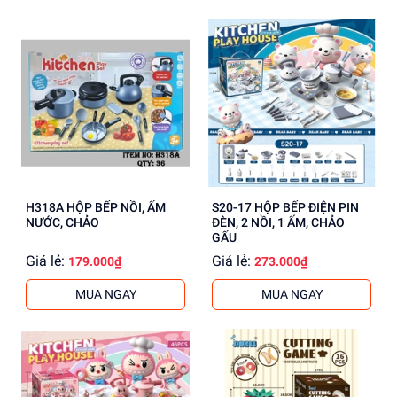
H318A HỘP BẾP NỒI, ẤM
S20-17 HỘP BẾP ĐIỆN PIN
NƯỚC, CHẢO
ĐÈN, 2 NỒI, 1 ẤM, CHẢO
GẤU
Giá lẻ:
Giá lẻ:
179.000₫
273.000₫
MUA NGAY
MUA NGAY