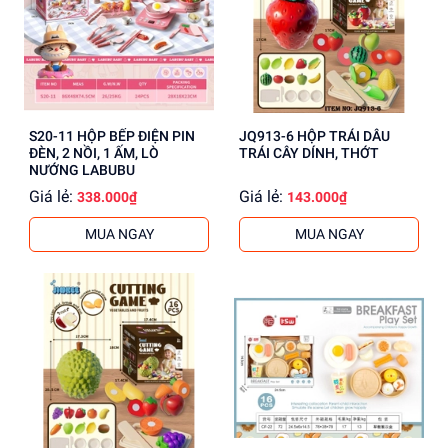
S20-11 HỘP BẾP ĐIỆN PIN
JQ913-6 HỘP TRÁI DÂU
ĐÈN, 2 NỒI, 1 ẤM, LÒ
TRÁI CÂY DÍNH, THỚT
NƯỚNG LABUBU
Giá lẻ:
Giá lẻ:
338.000₫
143.000₫
MUA NGAY
MUA NGAY