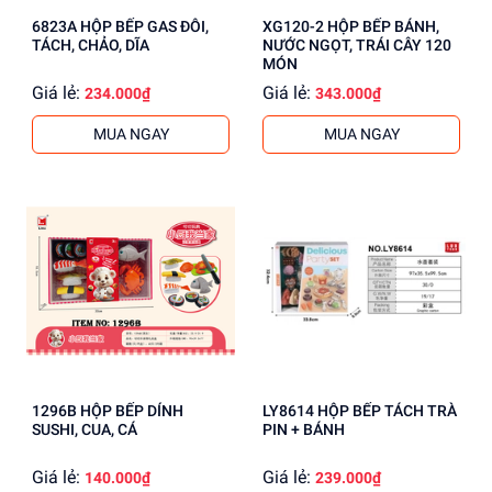
6823A HỘP BẾP GAS ĐÔI,
XG120-2 HỘP BẾP BÁNH,
TÁCH, CHẢO, DĨA
NƯỚC NGỌT, TRÁI CÂY 120
MÓN
Giá lẻ:
Giá lẻ:
234.000₫
343.000₫
MUA NGAY
MUA NGAY
1296B HỘP BẾP DÍNH
LY8614 HỘP BẾP TÁCH TRÀ
SUSHI, CUA, CÁ
PIN + BÁNH
Giá lẻ:
Giá lẻ:
140.000₫
239.000₫