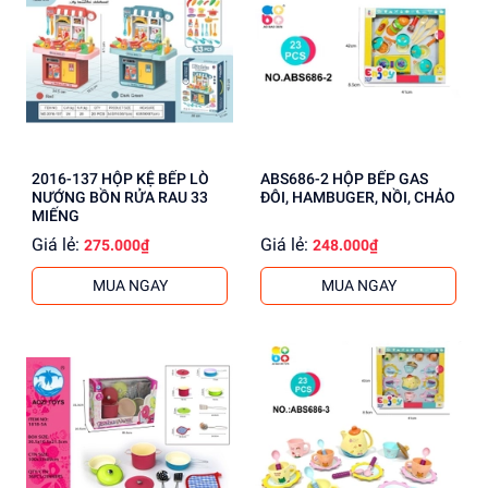
2016-137 HỘP KỆ BẾP LÒ
ABS686-2 HỘP BẾP GAS
NƯỚNG BỒN RỬA RAU 33
ĐÔI, HAMBUGER, NỒI, CHẢO
MIẾNG
Giá lẻ:
Giá lẻ:
275.000₫
248.000₫
MUA NGAY
MUA NGAY