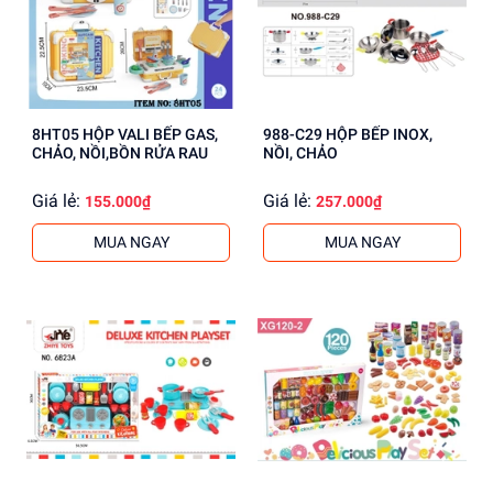
8HT05 HỘP VALI BẾP GAS,
988-C29 HỘP BẾP INOX,
CHẢO, NỒI,BỒN RỬA RAU
NỒI, CHẢO
Giá lẻ:
Giá lẻ:
155.000₫
257.000₫
MUA NGAY
MUA NGAY