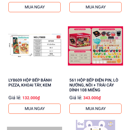
MUA NGAY
MUA NGAY
LY8609 HỘP BẾP BÁNH
561 HỘP BẾP ĐIỆN PIN, LÒ
PIZZA, KHOAI TÂY, KEM
NƯỚNG, NỒI + TRÁI CÂY
DÍNH 108 MIẾNG
Giá lẻ:
Giá lẻ:
132.000₫
343.000₫
MUA NGAY
MUA NGAY