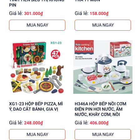
PIN
Giá lẻ:
Giá lẻ:
301.000₫
158.000₫
MUA NGAY
MUA NGAY
XG1-23 HỘP BẾP PIZZA, MÌ
H346A HỘP BẾP NỒI CƠM
Ý, DAO CẮT BÁNH, GIA VỊ
ĐIỆN PIN HƠI NƯỚC, ẤM
NƯỚC, KHÂY CƠM, NỒI
Giá lẻ:
Giá lẻ:
248.000₫
406.000₫
MUA NGAY
MUA NGAY