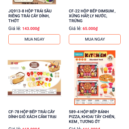
JQ913-8 HỘP TRÁI SẦU
CF-22 HỘP BẾP DIMSUM ,
RIÊNG TRÁI CÂY DÍNH,
XỬNG HẤP, LY NƯỚC,
THỚT
TRỨNG
Giá lẻ:
Giá lẻ:
143.000₫
65.000₫
MUA NGAY
MUA NGAY
CF-78 HỘP BẾP TRÁI CÂY
589-4 HỘP BẾP BÁNH
DÍNH GIỎ XÁCH CẮM TRẠI
PIZZA, KHOAI TÂY CHIÊN,
KEM , TƯƠNG ỚT