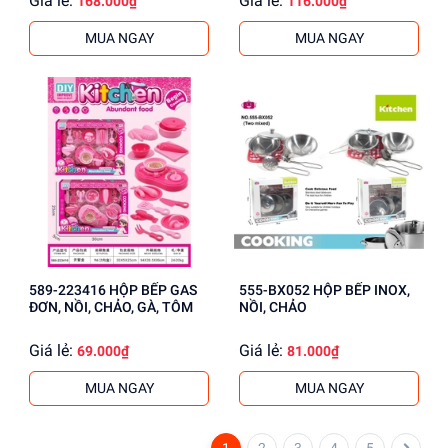
Giá lẻ:
Giá lẻ:
168.000₫
116.000₫
MUA NGAY
MUA NGAY
589-223416 HỘP BẾP GAS
555-BX052 HỘP BẾP INOX,
ĐƠN, NỒI, CHẢO, GÀ, TÔM
NỒI, CHẢO
Giá lẻ:
Giá lẻ:
69.000₫
81.000₫
MUA NGAY
MUA NGAY
1
2
3
4
5