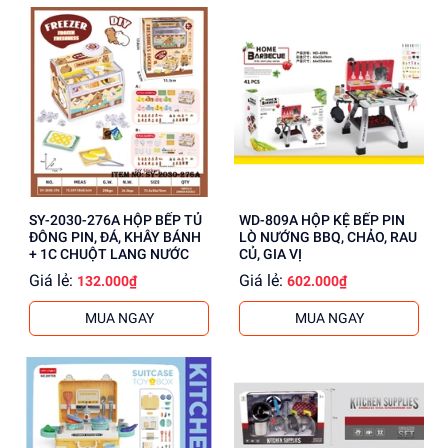
SY-2030-276A HỘP BẾP TỦ
WD-809A HỘP KỆ BẾP PIN
ĐÔNG PIN, ĐÁ, KHÂY BÁNH
LÒ NƯỚNG BBQ, CHẢO, RAU
+ 1C CHUỘT LANG NƯỚC
CỦ, GIA VỊ
Giá lẻ:
Giá lẻ:
132.000₫
602.000₫
MUA NGAY
MUA NGAY