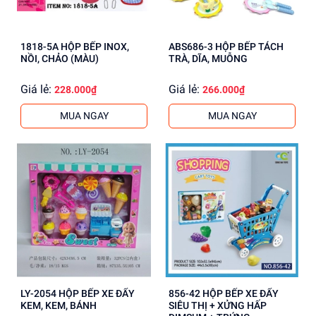
1818-5A HỘP BẾP INOX,
ABS686-3 HỘP BẾP TÁCH
NỒI, CHẢO (MÀU)
TRÀ, DĨA, MUỖNG
Giá lẻ:
Giá lẻ:
228.000₫
266.000₫
MUA NGAY
MUA NGAY
LY-2054 HỘP BẾP XE ĐẨY
856-42 HỘP BẾP XE ĐẨY
KEM, KEM, BÁNH
SIÊU THỊ + XỬNG HẤP