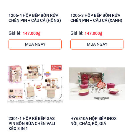
1206-4 HỘP BẾP BỒN RỬA
1206-3 HỘP BẾP BỒN RỬA
CHÉN PIN + CÂU CÁ (HỒNG)
CHÉN PIN + CÂU CÁ (XANH)
Giá lẻ:
Giá lẻ:
147.000₫
147.000₫
MUA NGAY
MUA NGAY
2301-1 HỘP KỆ BẾP GAS
HY6810A HỘP BẾP INOX
PIN BỒN RỬA CHÉN VALI
NỒI, CHẢO, RỔ, GIÁ
KÉO 3 IN 1