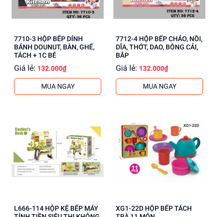
7710-3 HỘP BẾP DÍNH
7712-4 HỘP BẾP CHẢO, NỒI,
BÁNH DOUNUT, BÀN, GHẾ,
DĨA, THỚT, DAO, BÔNG CẢI,
TÁCH + 1C BÉ
BẮP
Giá lẻ:
Giá lẻ:
132.000₫
132.000₫
MUA NGAY
MUA NGAY
L666-114 HỘP KỆ BẾP MÁY
XG1-22D HỘP BẾP TÁCH
TÍNH TIỀN SIÊU THỊ KHÔNG
TRÀ 11 MÓN