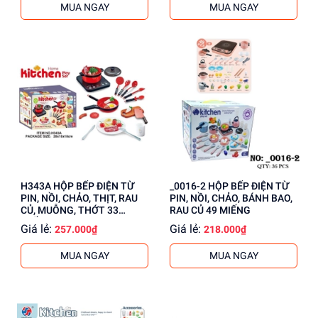
MUA NGAY
MUA NGAY
H343A HỘP BẾP ĐIỆN TỪ
_0016-2 HỘP BẾP ĐIỆN TỪ
PIN, NỒI, CHẢO, THỊT, RAU
PIN, NỒI, CHẢO, BÁNH BAO,
CỦ, MUỖNG, THỚT 33
RAU CỦ 49 MIẾNG
MIẾNG
Giá lẻ:
Giá lẻ:
257.000₫
218.000₫
MUA NGAY
MUA NGAY