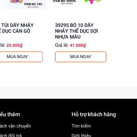
HẢY
39295 BÓ 10 DÂY
 DỤC CÁN GỖ
NHẢY THỂ DỤC SỢI
NHỰA MÀU
lẻ:
Giá lẻ:
20.000₫
41.000₫
MUA NGAY
MUA NGAY
iểu thêm
Hỗ trợ khách hàng
ách vận chuyển
Tìm kiếm
ách đổi trả
Giới thiệu