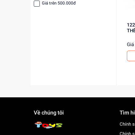
Giá trên 500.000đ
122 TÚI DÂY N
THỂ
Giá 
Về chúng tôi
Tìm h
Chính s
Chính s