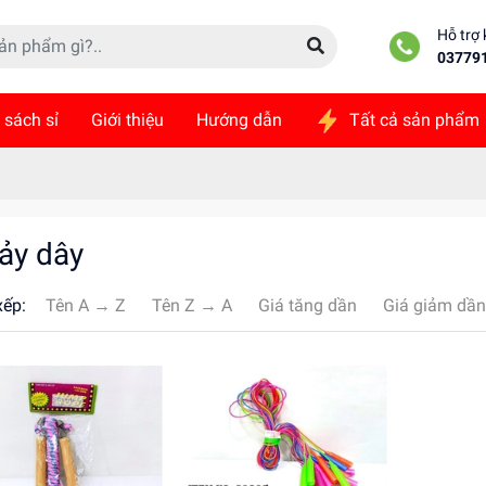
Hỗ trợ
03779
 sách sỉ
Giới thiệu
Hướng dẫn
Tất cả sản phẩm
ức
Liên hệ
ảy dây
xếp:
Tên A → Z
Tên Z → A
Giá tăng dần
Giá giảm dần