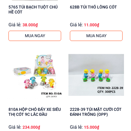
5765 TÚI BẠCH TUỘT CHÚ
628B TÚI THỎ LÔNG CÓT
HỀ CÓT
Giá lẻ:
Giá lẻ:
38.000₫
11.000₫
MUA NGAY
MUA NGAY
810A HỘP CHÓ ĐẨY XE SIÊU
2228-39 TÚI MẶT CƯỜI CÓT
THỊ CÓT 9C LẮC ĐẦU
ĐÁNH TRỐNG (OPP)
Giá lẻ:
Giá lẻ:
234.000₫
15.000₫