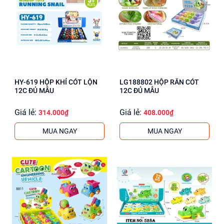
HY-619 HỘP KHỈ CÓT LỘN
LG188802 HỘP RẮN CÓT
12C ĐỦ MẪU
12C ĐỦ MẪU
Giá lẻ:
Giá lẻ:
314.000₫
408.000₫
MUA NGAY
MUA NGAY