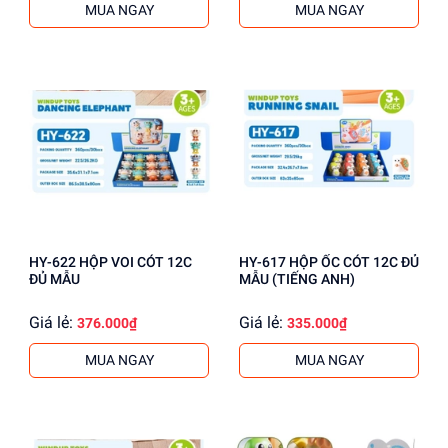
MUA NGAY
MUA NGAY
HY-622 HỘP VOI CÓT 12C
HY-617 HỘP ỐC CÓT 12C ĐỦ
ĐỦ MẪU
MẪU (TIẾNG ANH)
Giá lẻ:
Giá lẻ:
376.000₫
335.000₫
MUA NGAY
MUA NGAY