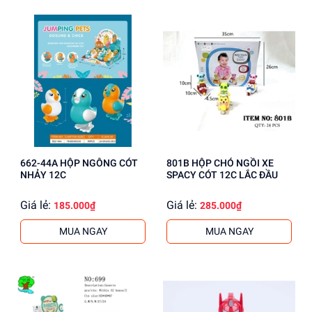
662-44A HỘP NGỖNG CÓT
801B HỘP CHÓ NGỒI XE
NHẢY 12C
SPACY CÓT 12C LẮC ĐẦU
Giá lẻ:
Giá lẻ:
185.000₫
285.000₫
MUA NGAY
MUA NGAY