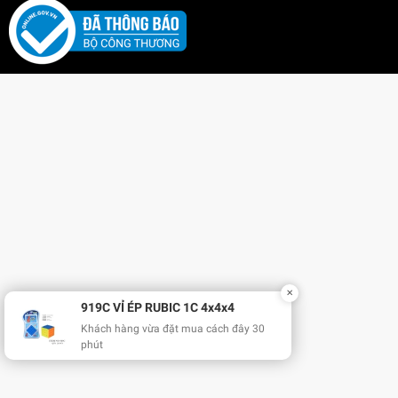
✕
919C VỈ ÉP RUBIC 1C 4x4x4
Khách hàng vừa đặt mua cách đây 30
phút