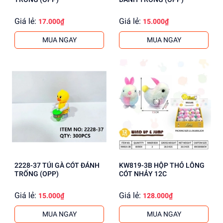
Giá lẻ:
Giá lẻ:
17.000₫
15.000₫
MUA NGAY
MUA NGAY
2228-37 TÚI GÀ CÓT ĐÁNH
KW819-3B HỘP THỎ LÔNG
TRỐNG (OPP)
CÓT NHẢY 12C
Giá lẻ:
Giá lẻ:
15.000₫
128.000₫
MUA NGAY
MUA NGAY