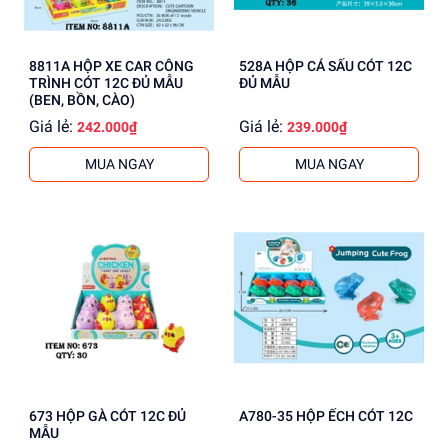
8811A HỘP XE CAR CÔNG
528A HỘP CÁ SẤU CÓT 12C
TRÌNH CÓT 12C ĐỦ MẪU
ĐỦ MẪU
(BEN, BỒN, CÀO)
Giá lẻ:
Giá lẻ:
242.000₫
239.000₫
MUA NGAY
MUA NGAY
673 HỘP GÀ CÓT 12C ĐỦ
A780-35 HỘP ẾCH CÓT 12C
MẪU