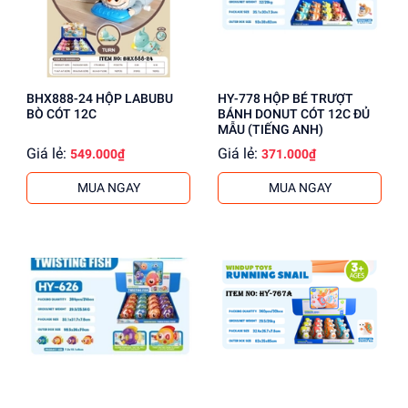
BHX888-24 HỘP LABUBU
HY-778 HỘP BÉ TRƯỢT
BÒ CÓT 12C
BÁNH DONUT CÓT 12C ĐỦ
MẪU (TIẾNG ANH)
Giá lẻ:
Giá lẻ:
549.000₫
371.000₫
MUA NGAY
MUA NGAY