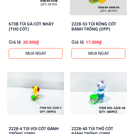
673B TÚI GÀ CÓT NHẢY
2228-53 TÚI RỒNG CÓT
(THÚ CÓT)
ĐÁNH TRỐNG (OPP)
Giá lẻ:
Giá lẻ:
20.000₫
17.000₫
MUA NGAY
MUA NGAY
2228-4 TÚI VOI CÓT ĐÁNH
2228-40 TÚI THỎ CÓT
TRỐNG (OPP)
ĐÁNH TRỐNG (OPP)