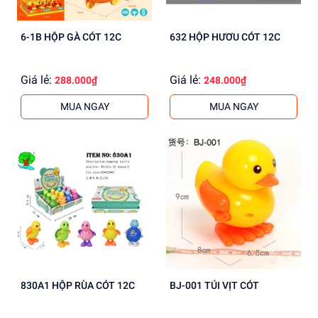
6-1B HỘP GÀ CÓT 12C
632 HỘP HƯƠU CÓT 12C
Giá lẻ:
Giá lẻ:
288.000₫
248.000₫
MUA NGAY
MUA NGAY
830A1 HỘP RÙA CÓT 12C
BJ-001 TÚI VỊT CÓT