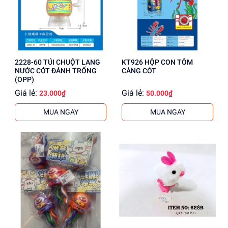
2228-60 TÚI CHUỘT LANG
KT926 HỘP CON TÔM
NƯỚC CÓT ĐÁNH TRỐNG
CÀNG CÓT
(OPP)
Giá lẻ:
Giá lẻ:
23.000₫
50.000₫
MUA NGAY
MUA NGAY