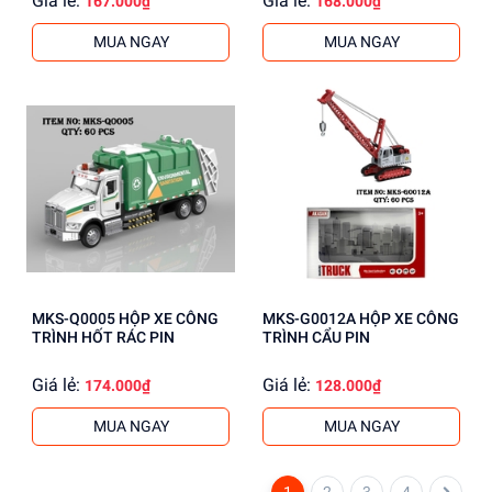
Giá lẻ:
Giá lẻ:
167.000₫
168.000₫
MUA NGAY
MUA NGAY
MKS-Q0005 HỘP XE CÔNG
MKS-G0012A HỘP XE CÔNG
TRÌNH HỐT RÁC PIN
TRÌNH CẨU PIN
Giá lẻ:
Giá lẻ:
174.000₫
128.000₫
MUA NGAY
MUA NGAY
1
2
3
4