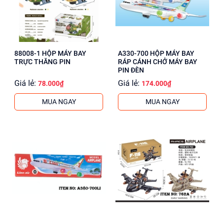
88008-1 HỘP MÁY BAY
A330-700 HỘP MÁY BAY
TRỰC THĂNG PIN
RÁP CÁNH CHỞ MÁY BAY
PIN ĐÈN
Giá lẻ:
Giá lẻ:
78.000₫
174.000₫
MUA NGAY
MUA NGAY