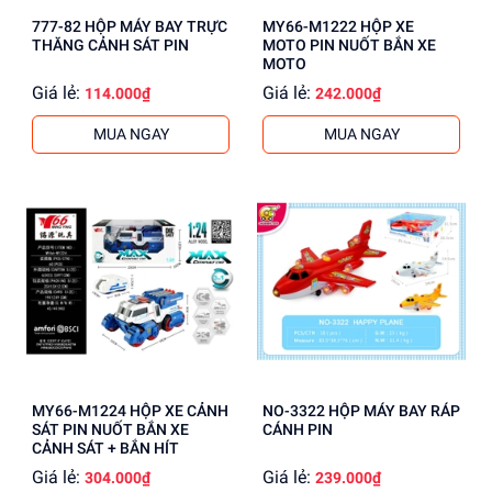
777-82 HỘP MÁY BAY TRỰC
MY66-M1222 HỘP XE
THĂNG CẢNH SÁT PIN
MOTO PIN NUỐT BẮN XE
MOTO
Giá lẻ:
Giá lẻ:
114.000₫
242.000₫
MUA NGAY
MUA NGAY
MY66-M1224 HỘP XE CẢNH
NO-3322 HỘP MÁY BAY RÁP
SÁT PIN NUỐT BẮN XE
CÁNH PIN
CẢNH SÁT + BẮN HÍT
Giá lẻ:
Giá lẻ:
304.000₫
239.000₫