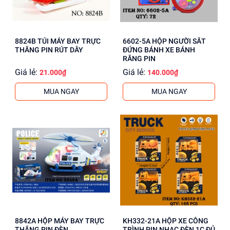
8824B TÚI MÁY BAY TRỰC
6602-5A HỘP NGƯỜI SẮT
THĂNG PIN RÚT DÂY
ĐỨNG BÁNH XE BÁNH
RĂNG PIN
Giá lẻ:
Giá lẻ:
21.000₫
140.000₫
MUA NGAY
MUA NGAY
8842A HỘP MÁY BAY TRỰC
KH332-21A HỘP XE CÔNG
THĂNG PIN ĐÈN
TRÌNH PIN NHẠC ĐÈN 1C ĐỦ