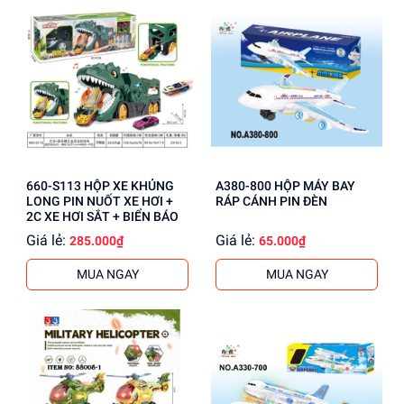
660-S113 HỘP XE KHỦNG
A380-800 HỘP MÁY BAY
LONG PIN NUỐT XE HƠI +
RÁP CÁNH PIN ĐÈN
2C XE HƠI SẮT + BIỂN BÁO
Giá lẻ:
Giá lẻ:
285.000₫
65.000₫
MUA NGAY
MUA NGAY