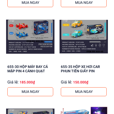
MUA NGAY
MUA NGAY
655-30 HỘP MÁY BAY CÁ
655-35 HỘP XE HƠI CAR
MẬP PIN 4 CÁNH QUẠT
PHUN TIỀN GIẤY PIN
Giá lẻ:
Giá lẻ:
185.000₫
150.000₫
MUA NGAY
MUA NGAY