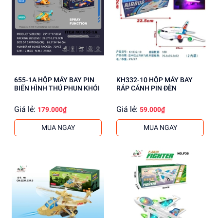
655-1A HỘP MÁY BAY PIN
KH332-10 HỘP MÁY BAY
BIẾN HÌNH THÚ PHUN KHÓI
RÁP CÁNH PIN ĐÈN
Giá lẻ:
Giá lẻ:
179.000₫
59.000₫
MUA NGAY
MUA NGAY