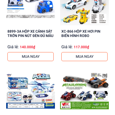
8899-3A HỘP XE CẢNH SÁT
XC-866 HỘP XE HƠI PIN
TRỚN PIN NÚT ĐÈN ĐỦ MẪU
BIẾN HÌNH ROBO
Giá lẻ:
Giá lẻ:
140.000₫
117.000₫
MUA NGAY
MUA NGAY