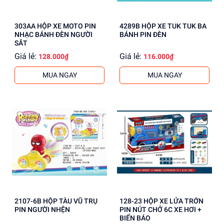
303AA HỘP XE MOTO PIN
4289B HỘP XE TUK TUK BA
NHẠC BÁNH ĐÈN NGƯỜI
BÁNH PIN ĐÈN
SẮT
Giá lẻ:
Giá lẻ:
128.000₫
116.000₫
MUA NGAY
MUA NGAY
2107-6B HỘP TÀU VŨ TRỤ
128-23 HỘP XE LỬA TRỚN
PIN NGƯỜI NHỆN
PIN NÚT CHỞ 6C XE HƠI +
BIỂN BÁO