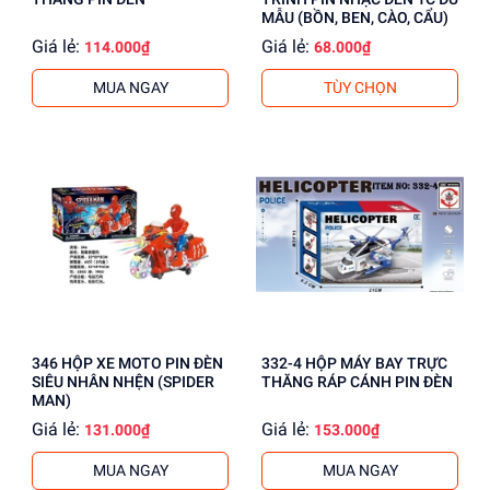
MẪU (BỒN, BEN, CÀO, CẨU)
Giá lẻ:
Giá lẻ:
114.000₫
68.000₫
MUA NGAY
TÙY CHỌN
346 HỘP XE MOTO PIN ĐÈN
332-4 HỘP MÁY BAY TRỰC
SIÊU NHÂN NHỆN (SPIDER
THĂNG RÁP CÁNH PIN ĐÈN
MAN)
Giá lẻ:
Giá lẻ:
131.000₫
153.000₫
MUA NGAY
MUA NGAY