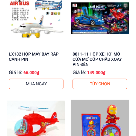
LX182 HỘP MÁY BAY RÁP
8811-11 HỘP XE HƠI MỞ
CÁNH PIN
CỬA MỞ CỐP CHÂU XOAY
PIN ĐÈN
Giá lẻ:
Giá lẻ:
66.000₫
149.000₫
MUA NGAY
TÙY CHỌN