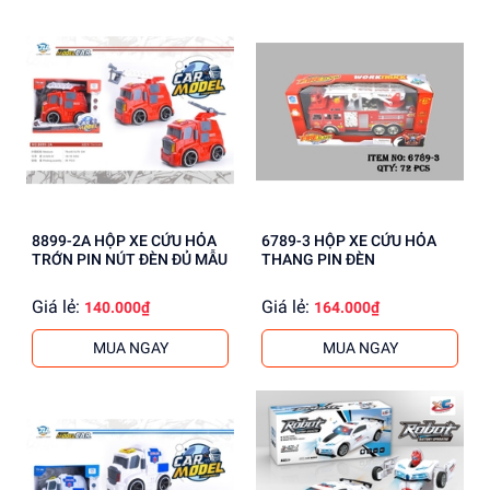
8899-2A HỘP XE CỨU HỎA
6789-3 HỘP XE CỨU HỎA
TRỚN PIN NÚT ĐÈN ĐỦ MẪU
THANG PIN ĐÈN
Giá lẻ:
Giá lẻ:
140.000₫
164.000₫
MUA NGAY
MUA NGAY