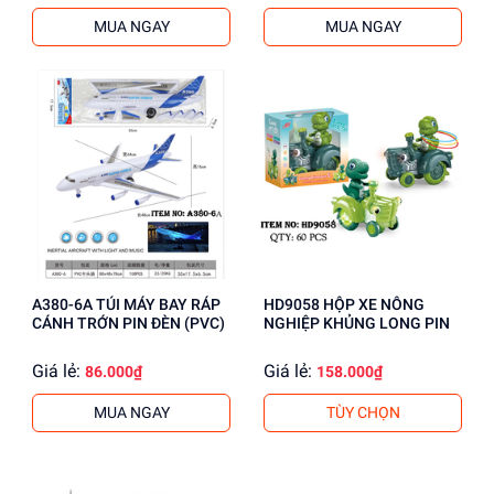
MUA NGAY
MUA NGAY
A380-6A TÚI MÁY BAY RÁP
HD9058 HỘP XE NÔNG
CÁNH TRỚN PIN ĐÈN (PVC)
NGHIỆP KHỦNG LONG PIN
Giá lẻ:
Giá lẻ:
86.000₫
158.000₫
MUA NGAY
TÙY CHỌN