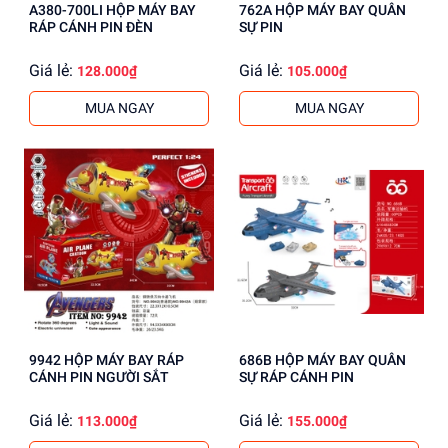
A380-700LI HỘP MÁY BAY
762A HỘP MÁY BAY QUÂN
RÁP CÁNH PIN ĐÈN
SỰ PIN
Giá lẻ:
Giá lẻ:
128.000₫
105.000₫
MUA NGAY
MUA NGAY
9942 HỘP MÁY BAY RÁP
686B HỘP MÁY BAY QUÂN
CÁNH PIN NGƯỜI SẮT
SỰ RÁP CÁNH PIN
Giá lẻ:
Giá lẻ:
113.000₫
155.000₫