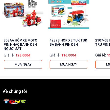
Cải thiện khả năng giải quyết vấn đề
Tăng cường kỹ năng phối hợp và cân bằng
Mua ngay tại
dochoitinphat.com
, chúng tôi cung cấp giá sỉ
cho khách buôn. Liên hệ với chúng tôi để biết thêm thông
tin!
303AA HỘP XE MOTO
4289B HỘP XE TUK TUK
2107-6B HỘP TÀU VŨ
PIN NHẠC BÁNH ĐÈN
BA BÁNH PIN ĐÈN
TRỤ PIN
NGƯỜI SẮT
Giá lẻ:
Giá lẻ:
Giá lẻ:
128.000₫
116.000₫
1
MUA NGAY
MUA NGAY
M
Về chúng tôi