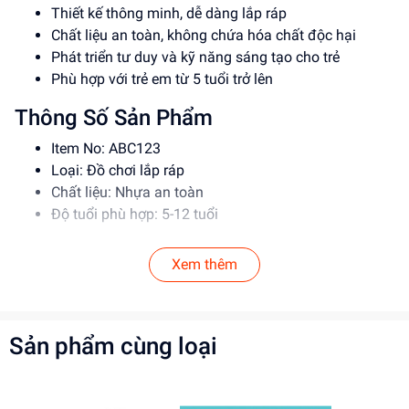
Thiết kế thông minh, dễ dàng lắp ráp
Chất liệu an toàn, không chứa hóa chất độc hại
Phát triển tư duy và kỹ năng sáng tạo cho trẻ
Phù hợp với trẻ em từ 5 tuổi trở lên
Thông Số Sản Phẩm
Item No: ABC123
Loại: Đồ chơi lắp ráp
Chất liệu: Nhựa an toàn
Độ tuổi phù hợp: 5-12 tuổi
Hướng Dẫn Sử Dụng
Xem thêm
Đọc kỹ hướng dẫn trước khi sử dụng
Lắp ráp theo đúng trình tự để đảm bảo an toàn
Giám sát trẻ khi chơi để tránh tai nạn
Sản phẩm cùng loại
Lợi Ích Phát Triển
Phát triển tư duy và kỹ năng sáng tạo