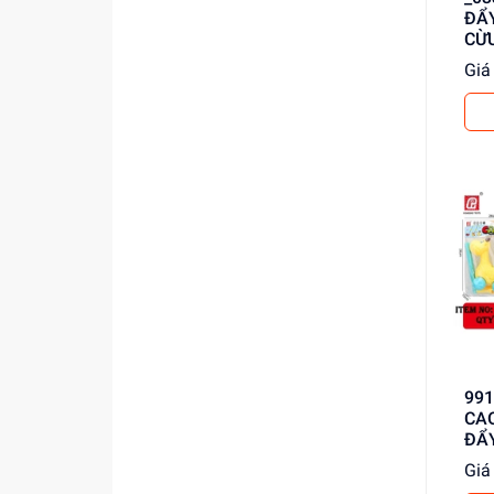
ĐẨY
CỪU
Giá 
9911A2
CAO
ĐẨ
Giá 