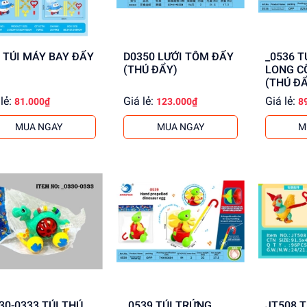
889 TÚI MÁY BAY ĐẨY
D0350 LƯỚI TÔM ĐẨY
_0536 TÚI KHỦNG
(THÚ ĐẨY)
LONG C
(THÚ ĐẨ
lẻ:
Giá lẻ:
Giá lẻ:
81.000₫
123.000₫
8
MUA NGAY
MUA NGAY
M
-0333 TÚI THÚ
_0539 TÚI TRỨNG
JT508 TÚI GÀ ĐẨY