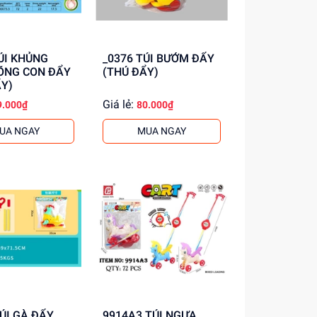
_0376 TÚI BƯỚM ĐẨY
ÕNG CON ĐẨY
(THÚ ĐẨY)
Y)
Giá lẻ:
9.000₫
80.000₫
UA NGAY
MUA NGAY
9914A3 TÚI NGỰA