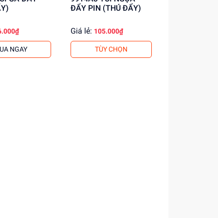
Y)
ĐẨY PIN (THÚ ĐẨY)
Giá lẻ:
6.000₫
105.000₫
UA NGAY
TÙY CHỌN