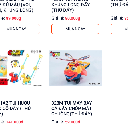
 ĐỦ MẪU (VOI,
KHỦNG LONG ĐẨY
(THÚ ĐẨ
, KHỦNG LONG)
(THÚ ĐẨY)
lẻ:
Giá lẻ:
Giá lẻ:
89.000₫
80.000₫
8
MUA NGAY
MUA NGAY
M
 TÚI HƯƠU
328M TÚI MÁY BAY
 CỔ ĐẨY (THÚ
CÁ ĐẨY CHỚP MẮT
Y)
CHUÔNG(THÚ ĐẨY)
lẻ:
Giá lẻ:
141.000₫
59.000₫