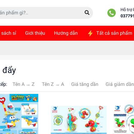
Hỗ trợ
03779
 sách sỉ
Giới thiệu
Hướng dẫn
Tất cả sản phẩm
ức
Liên hệ
i đẩy
xếp:
Tên A → Z
Tên Z → A
Giá tăng dần
Giá giảm dần