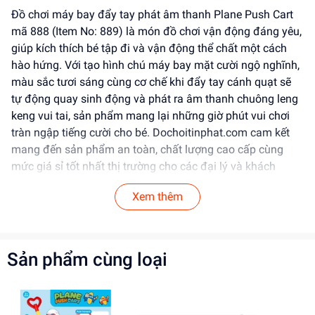
Đồ chơi máy bay đẩy tay phát âm thanh Plane Push Cart
mã 888 (Item No: 889) là món đồ chơi vận động đáng yêu,
giúp kích thích bé tập đi và vận động thể chất một cách
hào hứng. Với tạo hình chú máy bay mặt cười ngộ nghĩnh,
màu sắc tươi sáng cùng cơ chế khi đẩy tay cánh quạt sẽ
tự động quay sinh động và phát ra âm thanh chuông leng
keng vui tai, sản phẩm mang lại những giờ phút vui chơi
tràn ngập tiếng cười cho bé. Dochoitinphat.com cam kết
mang đến sản phẩm an toàn, chất lượng cao cấp cùng
mức giá sỉ tốt nhất thị trường cho các đại lý và khách
buôn.
Xem thêm
Tính Năng Nổi Bật
Thiết kế & Kiểu dáng:
Mô hình chú máy bay mập
Sản phẩm cùng loại
mạp với khuôn mặt cười thân thiện, phối màu xanh -
trắng - vàng rực rỡ thu hút ánh nhìn của trẻ. Cần đẩy
dạng cán dài có tay cầm hình trái tim xinh xắn, giúp
bé dễ dàng cầm nắm chắc chắn.