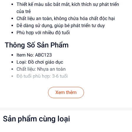
Thiết kế màu sắc bắt mắt, kích thích sự phát triển
của trẻ
Chất liệu an toàn, không chứa hóa chất độc hại
Dễ dàng sử dụng, giúp bé phát triển tư duy
Phù hợp với nhiều độ tuổi
Thông Số Sản Phẩm
Item No: ABC123
Loại: Đồ chơi giáo dục
Chất liệu: Nhựa an toàn
Độ tuổi phù hợp: 3-6 tuổi
Hướng Dẫn Sử Dụng
Xem thêm
Đọc kỹ hướng dẫn trước khi sử dụng
Giám sát trẻ khi chơi để đảm bảo an toàn
Vệ sinh sản phẩm thường xuyên
Sản phẩm cùng loại
Lợi Ích Phát Triển