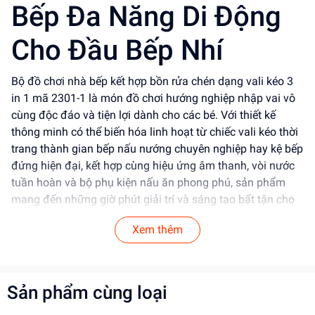
Bếp Đa Năng Di Động
Cho Đầu Bếp Nhí
Bộ đồ chơi nhà bếp kết hợp bồn rửa chén dạng vali kéo 3
in 1 mã 2301-1 là món đồ chơi hướng nghiệp nhập vai vô
cùng độc đáo và tiện lợi dành cho các bé. Với thiết kế
thông minh có thể biến hóa linh hoạt từ chiếc vali kéo thời
trang thành gian bếp nấu nướng chuyên nghiệp hay kệ bếp
đứng hiện đại, kết hợp cùng hiệu ứng âm thanh, vòi nước
tuần hoàn và bộ phụ kiện nấu ăn phong phú, sản phẩm
mang đến những giờ phút giải trí và sáng tạo bất tận cho
bé. Dochoitinphat.com cam kết mang đến sản phẩm an
Xem thêm
toàn, chất lượng cao cấp cùng mức giá sỉ tốt nhất thị
trường cho các đại lý và khách buôn.
Tính Năng Nổi Bật
Sản phẩm cùng loại
Thiết kế 3 in 1 thông minh & Đa năng:
Dễ dàng