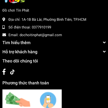
ngon như cà rốt, cà chua, ớt sừng.
Đồ chơi Tín Phát
Chất liệu an toàn:
Sản xuất từ chất liệu nhựa ABS
nguyên sinh cao cấp, bề mặt bo tròn nhẵn mịn không
Địa chỉ:
1A-1B Bà Lài, Phường Bình Tiên, TP.HCM
có góc cạnh sắc nhọn, an toàn tuyệt đối cho làn da
Số điện thoại:
0377910199
mỏng manh của trẻ.
Email:
dochoitinphat@gmail.com
Độ tuổi phù hợp:
Phù hợp với trẻ em từ 3 tuổi trở lên
Tìm hiểu thêm
(3+).
Hỗ trợ khách hàng
Thông Số Sản Phẩm
Theo dõi chúng tôi
Item No:
2301-1 (Suitcase Set DIY Kitchen)
Loại:
Đồ chơi nhà bếp / Đồ chơi hướng nghiệp / Đồ
chơi vali kéo
Phương thức thanh toán
Chất liệu:
Nhựa ABS cao cấp
Màu sắc:
Kem phối hồng pastel nịnh mắt