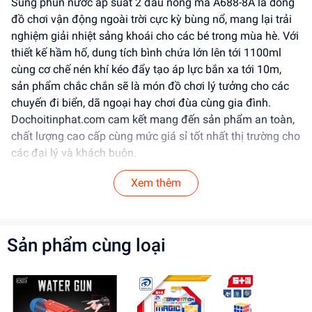
Súng phun nước áp suất 2 đầu nòng mã A688-8A là dòng
đồ chơi vận động ngoài trời cực kỳ bùng nổ, mang lại trải
nghiệm giải nhiệt sảng khoái cho các bé trong mùa hè. Với
thiết kế hầm hố, dung tích bình chứa lớn lên tới 1100ml
cùng cơ chế nén khí kéo đẩy tạo áp lực bắn xa tới 10m,
sản phẩm chắc chắn sẽ là món đồ chơi lý tưởng cho các
chuyến đi biển, dã ngoại hay chơi đùa cùng gia đình.
Dochoitinphat.com cam kết mang đến sản phẩm an toàn,
chất lượng cao cấp cùng mức giá sỉ tốt nhất thị trường cho
các đại lý và khách buôn.
Tính Năng Nổi Bật
Xem thêm
Thiết kế & Kiểu dáng:
Kiểu dáng súng nước thể thao
hiện đại, phối màu cá tính, thiết kế tay cầm chắc
Sản phẩm cùng loại
chắn cùng quai xách tiện lợi.
Chức năng thông minh:
Thiết kế 2 nòng phun (Dual Water Nozzles):