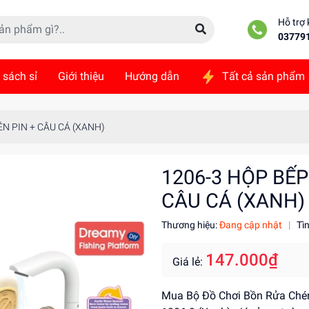
Hỗ trợ
03779
 sách sỉ
Giới thiệu
Hướng dẫn
Tất cả sản phẩm
ức
Liên hệ
N PIN + CÂU CÁ (XANH)
1206-3 HỘP BẾP
CÂU CÁ (XANH)
Thương hiệu:
Đang cập nhật
|
Tì
147.000₫
Giá lẻ:
Mua Bộ Đồ Chơi Bồn Rửa Chén