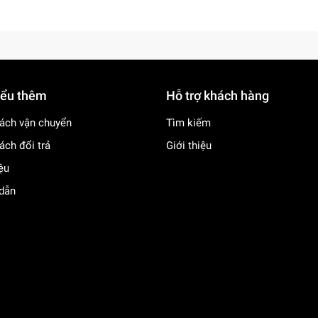
i chân vòi nước trước khi sử dụng.
 bồn rửa.
ộng chảy tuần hoàn.
iểu thêm
Hỗ trợ khách hàng
 để tập câu cá, hoặc dùng vòi nước để tập rửa rau củ, chén dĩa
ách vận chuyển
Tìm kiếm
ách đổi trả
Giới thiệu
các chi tiết và bảo quản nơi khô ráo.
iệu
ảm bảo an toàn.
dẫn
 tác cầm cần câu móc cá và cầm nắm đồ dùng rửa chén giúp l
 nhuyễn giữa tay và mắt.
h làm quen với công việc nhà như rửa dĩa, làm sạch rau củ, từ 
ừ nhỏ.