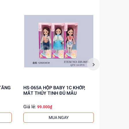
HS-065A HỘP BABY 1C KHỚP,
BL8956 HỘP BABY 1C KHỚP, MẮT
MẮT THỦY TINH ĐỦ MẪU
THỦY TIN
Giá lẻ:
Giá lẻ:
99.000₫
93.0
MUA NGAY