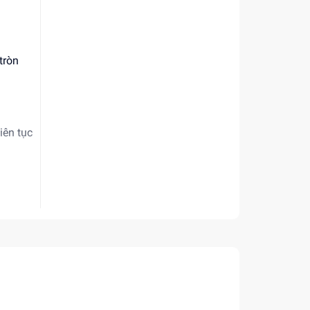
tròn
iên tục
câu cá
), ly
ọn, an