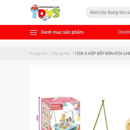
Danh mục sản phẩm
Chính
Tin t
Trang chủ
/
Hàng mới
/
1206-3 HỘP BẾP BỒN RỬA CHÉ