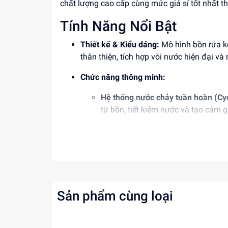
chất lượng cao cấp cùng mức giá sỉ tốt nhất th
Tính Năng Nổi Bật
Thiết kế & Kiểu dáng:
Mô hình bồn rửa kế
thân thiện, tích hợp vòi nước hiện đại và r
Chức năng thông minh:
Hệ thống nước chảy tuần hoàn (Cy
từ bồn, tiết kiệm nước và tạo cảm g
Kết hợp trò chơi câu cá (Hook Fish
chuyên dụng để bé thử thách khả n
Phụ kiện 18+ phong phú:
Đi kèm cần câu,
tách, dĩa, rau củ quả và lọ gia vị sinh độn
Sản phẩm cùng loại
Chất liệu an toàn:
Sản xuất từ nhựa ABS 
toàn tuyệt đối cho sức khỏe của trẻ nhỏ.
Độ tuổi phù hợp:
Phù hợp với trẻ em từ 3 t