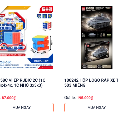
tform Series)
 cá / Đồ chơi hướng nghiệp
 RUBIC 2C (1C
100242 HỘP LOGO RÁP XE TĂNG
 câu, cá, chén dĩa, dụng cụ bếp và củ quả (Tổng 18+ chi tiết)
x4x4x, 1C NHỎ 3x3x3)
503 MIẾNG
ự động
:
Giá lẻ:
87.000₫
195.000₫
MUA NGAY
MUA NGAY