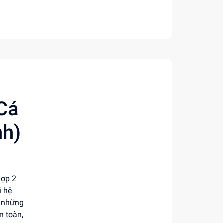
Cá
nh)
hợp 2
i hệ
n những
n toàn,