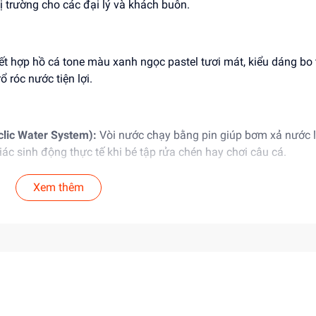
ị trường cho các đại lý và khách buôn.
t hợp hồ cá tone màu xanh ngọc pastel tươi mát, kiểu dáng bo 
ổ róc nước tiện lợi.
clic Water System):
Vòi nước chạy bằng pin giúp bơm xả nước l
iác sinh động thực tế khi bé tập rửa chén hay chơi câu cá.
ing):
Bồn nước có thể tận dụng làm hồ nuôi cá nhỏ, đi kèm cần 
Xem thêm
ăng khéo léo móc cá dưới nước.
 các chú cá đáng yêu, dụng cụ làm bếp (muỗng, nĩa, dao đồ chơi
g.
nguyên sinh cao cấp, bề mặt nhẵn mịn, không góc cạnh sắc nh
uổi trở lên (3+).