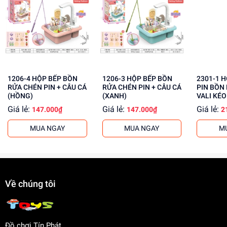
Đọc kỹ hướng dẫn trước khi sử dụng
Cho trẻ chơi dưới sự giám sát của người lớn
Tránh để trẻ nuốt phải các bộ phận nhỏ
Lợi Ích Phát Triển
Phát triển tư duy và trí tưởng tượng
1206-4 HỘP BẾP BỒN
1206-3 HỘP BẾP BỒN
2301-1 HỘP KỆ BẾP GAS
Rèn luyện kỹ năng giải quyết vấn đề
RỬA CHÉN PIN + CÂU CÁ
RỬA CHÉN PIN + CÂU CÁ
PIN BỒN
Tăng cường khả năng sáng tạo và khám phá
(HỒNG)
(XANH)
VALI KÉO 
Giá lẻ:
Giá lẻ:
Giá lẻ:
147.000₫
147.000₫
2
Mua ngay tại
dochoitinphat.com
, chúng tôi cung cấp giá sỉ
cho khách buôn. Liên hệ ngay để biết thêm thông tin!
MUA NGAY
MUA NGAY
M
Về chúng tôi
Đồ chơi Tín Phát