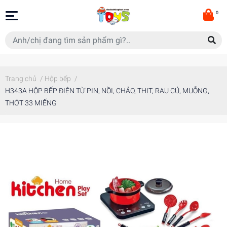
0
Trang chủ
/
Hộp bếp
/
H343A HỘP BẾP ĐIỆN TỪ PIN, NỒI, CHẢO, THỊT, RAU CỦ, MUỖNG,
THỚT 33 MIẾNG