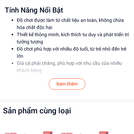
Tính Năng Nổi Bật
Đồ chơi được làm từ chất liệu an toàn, không chứa
hóa chất độc hại
Thiết kế thông minh, kích thích tư duy và phát triển trí
tưởng tượng
Đồ chơi phù hợp với nhiều độ tuổi, từ trẻ nhỏ đến trẻ
lớn
Giá cả phải chăng, phù hợp với nhu cầu của nhiều
khách hàng
Thông Số Sản Phẩm
Xem thêm
Item No: ABC123
Loại: Đồ chơi giáo dục
Chất liệu: Nhựa an toàn
Sản phẩm cùng loại
Độ tuổi phù hợp: 3-6 tuổi
Hướng Dẫn Sử Dụng