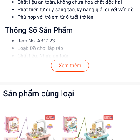
Chất liệu an toàn, không chứa hóa chất độc hại
Phát triển tư duy sáng tạo, kỹ năng giải quyết vấn đề
Phù hợp với trẻ em từ 6 tuổi trở lên
Thông Số Sản Phẩm
Item No: ABC123
Loại: Đồ chơi lắp ráp
Chất liệu: Nhựa an toàn
Độ tuổi phù hợp: 6-12 tuổi
Xem thêm
Hướng Dẫn Sử Dụng
Đọc kỹ hướng dẫn trước khi sử dụng
Sản phẩm cùng loại
Lắp ráp theo đúng trình tự để đảm bảo an toàn
Giám sát trẻ em khi chơi để tránh tai nạn
Lợi Ích Phát Triển
Phát triển tư duy sáng tạo, kỹ năng giải quyết vấn đề
Rèn luyện kỹ năng phối hợp, làm việc nhóm