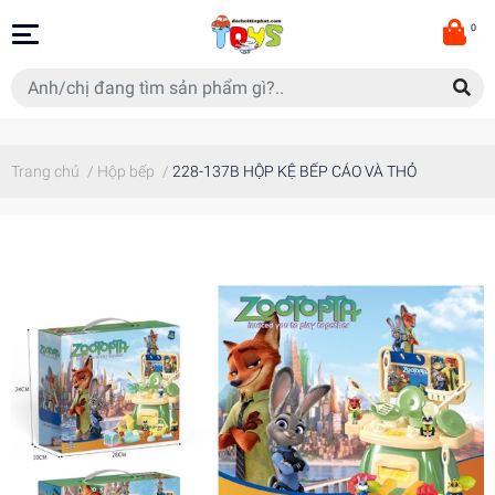
0
Trang chủ
/
Hộp bếp
/
228-137B HỘP KỆ BẾP CÁO VÀ THỎ