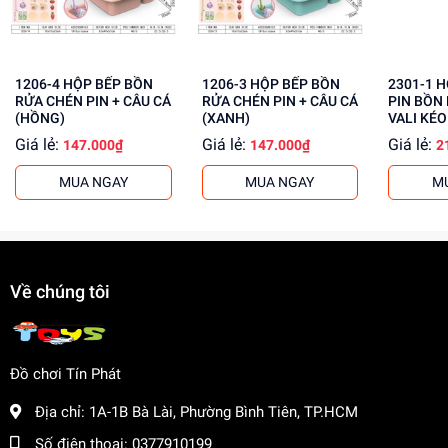
Tăng cường khả năng tập trung, kiên nhẫn
Mua ngay đồ chơi lắp ráp tại
dochoitinphat.com
, chúng tôi
cung cấp giá sỉ cho khách buôn. Liên hệ ngay để biết
1206-4 HỘP BẾP BỒN
1206-3 HỘP BẾP BỒN
2301-1 HỘP KỆ BẾP GAS
thêm thông tin!
RỬA CHÉN PIN + CÂU CÁ
RỬA CHÉN PIN + CÂU CÁ
PIN BỒN
(HỒNG)
(XANH)
VALI KÉO 
Giá lẻ:
Giá lẻ:
Giá lẻ:
147.000₫
147.000₫
2
MUA NGAY
MUA NGAY
M
Về chúng tôi
Đồ chơi Tín Phát
Địa chỉ:
1A-1B Bà Lài, Phường Bình Tiên, TP.HCM
Số điện thoại:
0377910199