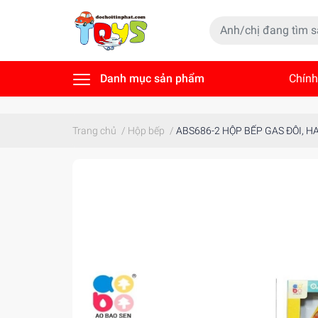
Danh mục sản phẩm
Chính
Tin t
Trang chủ
/
Hộp bếp
/
ABS686-2 HỘP BẾP GAS ĐÔI, H