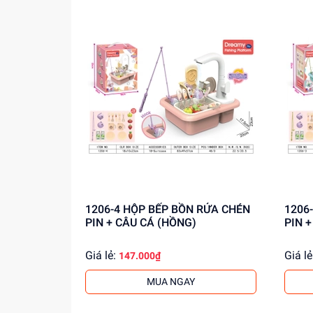
1206-4 HỘP BẾP BỒN RỬA CHÉN
1206-3 HỘP BẾP BỒN R
PIN + CÂU CÁ (HỒNG)
PIN 
Giá lẻ:
Giá lẻ
147.000₫
MUA NGAY