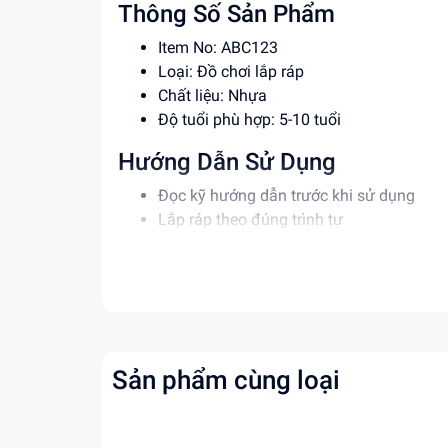
Thông Số Sản Phẩm
Item No: ABC123
Loại: Đồ chơi lắp ráp
Chất liệu: Nhựa
Độ tuổi phù hợp: 5-10 tuổi
Hướng Dẫn Sử Dụng
Đọc kỹ hướng dẫn trước khi sử dụng
Lắp ráp theo đúng trình tự
Giám sát trẻ khi chơi để đảm bảo an toà
Lợi Ích Phát Triển
Phát triển tư duy và sáng tạo
Rèn luyện kỹ năng giải quyết vấn đề
Tăng cường khả năng phối hợp và cân b
Sản phẩm cùng loại
Mua ngay tại
dochoitinphat.com
, chúng tôi c