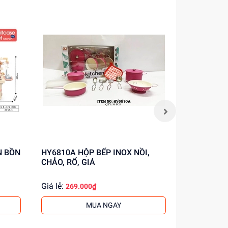
HY6810A HỘP BẾP INOX NỒI,
986-006 HỘP BẾP INOX NỒI,
CHẢO, RỔ, GIÁ
CHẢO, THA
Giá lẻ:
Giá lẻ:
269.000₫
264.
MUA NGAY