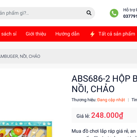
Hỗ trợ
03779
 sách sỉ
Giới thiệu
Hướng dẫn
Tất cả sản phẩm
ức
Liên hệ
AMBUGER, NỒI, CHẢO
ABS686-2 HỘP 
NỒI, CHẢO
Thương hiệu:
Đang cập nhật
|
Tì
248.000₫
Giá lẻ:
Mua đồ chơi lắp ráp giá rẻ, an