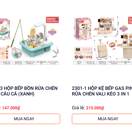
ỬA CHÉN
2301-1 HỘP KỆ BẾP GAS PIN BỒN
+ CÂU CÁ (XANH)
RỬA CHÉN VALI KÉO 3 IN 1
:
Giá lẻ:
147.000₫
215.000₫
MUA NGAY
MUA NGAY