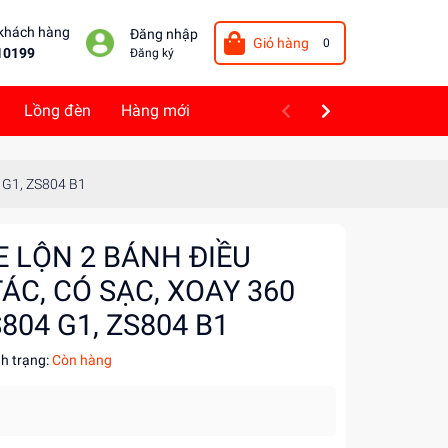
 khách hàng
Đăng nhập
Giỏ hàng
0
10199
Đăng ký
Lồng đèn
Hàng mới
 G1, ZS804 B1
E LỘN 2 BÁNH ĐIỀU
ÁC, CÓ SẠC, XOAY 360
S804 G1, ZS804 B1
nh trạng:
Còn hàng