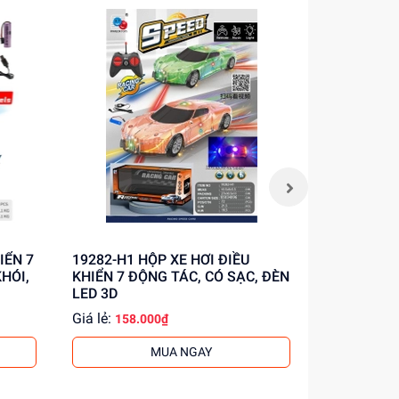
19282-H1 HỘP XE HƠI ĐIỀU
G2033R-G2034R HỘ
HÓI,
KHIỂN 7 ĐỘNG TÁC, CÓ SẠC, ĐÈN
ĐIỀU KHIỂ
LED 3D
Giá lẻ:
Giá lẻ:
158.000₫
171.
MUA NGAY