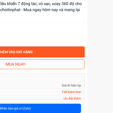
ều khiển 7 động tác, có sạc, xoay 360 độ cho
 Dochoitinphat - Mua ngay hôm nay và mang lại
THÊM VÀO GIỎ HÀNG
MUA NGAY
Giá lẻ hiện tại
Tiết kiệm hơn
Ưu đãi thêm
Nhận báo giá sỉ (Zalo)