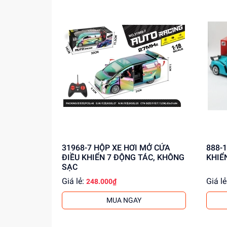
31968-7 HỘP XE HƠI MỞ CỬA
888-15 HỘP XE HƠI MỞ C
ĐIỀU KHIỂN 7 ĐỘNG TÁC, KHÔNG
KHIỂ
SẠC
Giá lẻ:
Giá lẻ
248.000₫
MUA NGAY