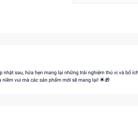
p nhật sau, hứa hẹn mang lại những trải nghiệm thú vị và bổ íc
à niềm vui mà các sản phẩm mới sẽ mang lại! 🌟🎁