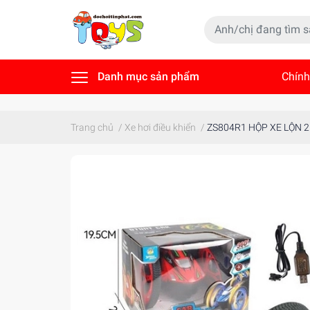
Danh mục sản phẩm
Chính
Tin t
Trang chủ
/
Xe hơi điều khiển
/
ZS804R1 HỘP XE LỘN 2 