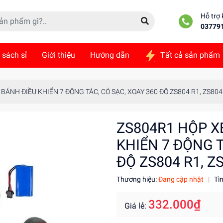
Hỗ trợ
03779
 sách sỉ
Giới thiệu
Hướng dẫn
Tất cả sản phẩm
ức
Liên hệ
BÁNH ĐIỀU KHIỂN 7 ĐỘNG TÁC, CÓ SẠC, XOAY 360 ĐỘ ZS804 R1, ZS804
ZS804R1 HỘP X
KHIỂN 7 ĐỘNG T
ĐỘ ZS804 R1, Z
Thương hiệu:
Đang cập nhật
|
Tì
332.000₫
Giá lẻ: