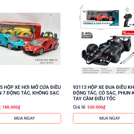
ỬA ĐIỀU
93113 HỘP XE ĐUA ĐIỀU KHIỂN 7
N 7 ĐỘNG TÁC, KHÔNG SẠC
ĐỘNG TÁC, CÓ SẠC, PHUN K
TAY CẦM ĐIỀU TỐC
:
Giá lẻ:
188.000₫
530.000₫
MUA NGAY
MUA NGAY