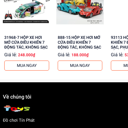
Lợi Ích Phát Triển
Giúp bé phát triển tư duy và trí tưởng tượng
Phát triển kỹ năng giải quyết vấn đề và sáng tạo
Giúp bé học hỏi và khám phá thế giới xung quanh
31968-7 HỘP XE HƠI
888-15 HỘP XE HƠI MỞ
93113 HỘP XE ĐUA ĐIỀU
MỞ CỬA ĐIỀU KHIỂN 7
CỬA ĐIỀU KHIỂN 7
KHIỂN 7 
Mua ngay tại
dochoitinphat.com
, chúng tôi cung cấp giá sỉ
ĐỘNG TÁC, KHÔNG SẠC
ĐỘNG TÁC, KHÔNG SẠC
SẠC, PHU
CẦM ĐIỀ
cho khách buôn. Liên hệ với chúng tôi để biết thêm thông
Giá lẻ:
Giá lẻ:
Giá lẻ:
248.000₫
188.000₫
5
tin!
MUA NGAY
MUA NGAY
M
Về chúng tôi
Đồ chơi Tín Phát