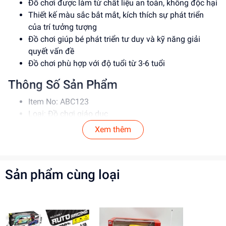
Đồ chơi được làm từ chất liệu an toàn, không độc hại
Thiết kế màu sắc bắt mắt, kích thích sự phát triển
của trí tưởng tượng
Đồ chơi giúp bé phát triển tư duy và kỹ năng giải
quyết vấn đề
Đồ chơi phù hợp với độ tuổi từ 3-6 tuổi
Thông Số Sản Phẩm
Item No: ABC123
Loại: Đồ chơi giáo dục
Chất liệu: Nhựa an toàn
Xem thêm
Độ tuổi phù hợp: 3-6 tuổi
Hướng Dẫn Sử Dụng
Sản phẩm cùng loại
Hướng dẫn bé sử dụng đồ chơi một cách cẩn thận và
an toàn
Đảm bảo bé không nuốt hoặc cho đồ chơi vào miệng
Khuyến khích bé sử dụng đồ chơi một cách sáng tạo
và tưởng tượng