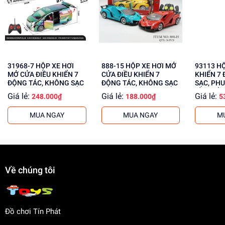
Rèn luyện kỹ năng lắp ráp, giải quyết vấn đề
Tăng cường khả năng phối hợp tay mắt
Mua ngay tại
dochoitinphat.com
, chúng tôi cung cấp giá sỉ
cho khách buôn. Liên hệ ngay để biết thêm thông tin!
31968-7 HỘP XE HƠI
888-15 HỘP XE HƠI MỞ
93113 HỘP XE ĐUA ĐIỀU
MỞ CỬA ĐIỀU KHIỂN 7
CỬA ĐIỀU KHIỂN 7
KHIỂN 7 
ĐỘNG TÁC, KHÔNG SẠC
ĐỘNG TÁC, KHÔNG SẠC
SẠC, PHU
CẦM ĐIỀ
Giá lẻ:
Giá lẻ:
Giá lẻ:
248.000₫
188.000₫
5
MUA NGAY
MUA NGAY
M
Về chúng tôi
Đồ chơi Tín Phát