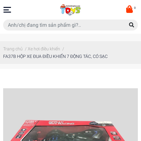
0
Trang chủ
/
Xe hơi điều khiển
/
FA37B HỘP XE ĐUA ĐIỀU KHIỂN 7 ĐỘNG TÁC, CÓ SẠC