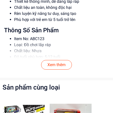
Thiết kế thông minh, dễ dàng lắp ráp
Chất liệu an toàn, không độc hại
Rèn luyện kỹ năng tư duy, sáng tạo
Phù hợp với trẻ em từ 5 tuổi trở lên
Thông Số Sản Phẩm
Item No: ABC123
Loại: Đồ chơi lắp ráp
Chất liệu: Nhựa
Độ tuổi phù hợp: 5-12 tuổi
Xem thêm
Hướng Dẫn Sử Dụng
Đọc kỹ hướng dẫn trước khi sử dụng
Lắp ráp theo đúng trình tự
Sản phẩm cùng loại
Để xa tầm tay trẻ nhỏ khi không sử dụng
Lợi Ích Phát Triển
Phát triển tư duy, sáng tạo