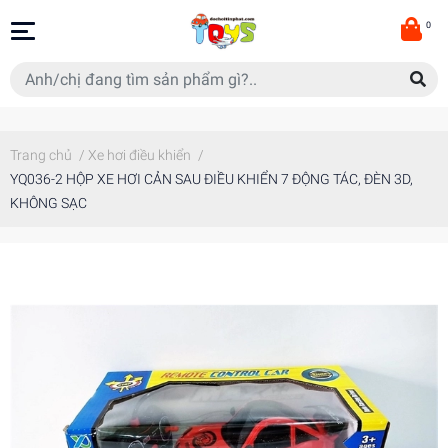
0
Trang chủ
/
Xe hơi điều khiển
/
YQ036-2 HỘP XE HƠI CẢN SAU ĐIỀU KHIỂN 7 ĐỘNG TÁC, ĐÈN 3D,
KHÔNG SẠC