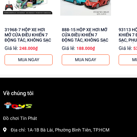
31968-7 HỘP XE HƠI
888-15 HỘP XE HƠI MỞ
93113 HỘP XE ĐUA ĐIỀU
MỞ CỬA ĐIỀU KHIỂN 7
CỬA ĐIỀU KHIỂN 7
KHIỂN 7 
ĐỘNG TÁC, KHÔNG SẠC
ĐỘNG TÁC, KHÔNG SẠC
SẠC, PHU
CẦM ĐIỀ
Giá lẻ:
Giá lẻ:
Giá lẻ:
248.000₫
188.000₫
5
MUA NGAY
MUA NGAY
M
Về chúng tôi
Đồ chơi Tín Phát
Địa chỉ:
1A-1B Bà Lài, Phường Bình Tiên, TP.HCM