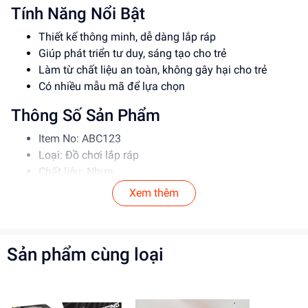
Tính Năng Nổi Bật
Thiết kế thông minh, dễ dàng lắp ráp
Giúp phát triển tư duy, sáng tạo cho trẻ
Làm từ chất liệu an toàn, không gây hại cho trẻ
Có nhiều mẫu mã để lựa chọn
Thông Số Sản Phẩm
Item No: ABC123
Loại: Đồ chơi lắp ráp
Chất liệu: Nhựa
Độ tuổi phù hợp: 5-12 tuổi
Xem thêm
Hướng Dẫn Sử Dụng
Đọc kỹ hướng dẫn trước khi sử dụng
Sản phẩm cùng loại
Lắp ráp theo đúng trình tự
Giám sát trẻ khi chơi để đảm bảo an toàn
Lợi Ích Phát Triển