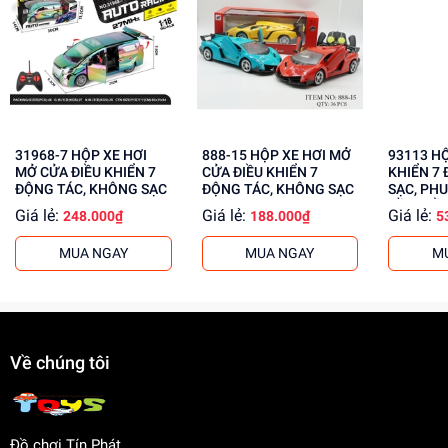
Phát triển tư duy, sáng tạo cho trẻ
Giúp trẻ học hỏi, khám phá thế giới xung quanh
Tăng cường khả năng phối hợp, giải quyết vấn đề
Mua ngay đồ chơi lắp ráp tại
dochoitinphat.com
, chúng tôi
cung cấp giá sỉ cho khách buôn. Liên hệ với chúng tôi để
31968-7 HỘP XE HƠI
888-15 HỘP XE HƠI MỞ
93113 HỘP XE ĐUA ĐIỀU
biết thêm thông tin!
MỞ CỬA ĐIỀU KHIỂN 7
CỬA ĐIỀU KHIỂN 7
KHIỂN 7 
ĐỘNG TÁC, KHÔNG SẠC
ĐỘNG TÁC, KHÔNG SẠC
SẠC, PHU
CẦM ĐIỀ
Giá lẻ:
Giá lẻ:
Giá lẻ:
248.000₫
188.000₫
5
MUA NGAY
MUA NGAY
M
Về chúng tôi
Đồ chơi Tín Phát