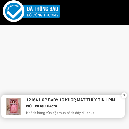
✕
1216A HỘP BABY 1C KHỚP, MẮT THỦY TINH PIN
NÚT NHẠC 64cm
Khách hàng vừa đặt mua cách đây 41 phút