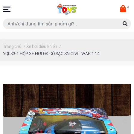
0
Trang chủ
/
Xe hơi điều khiển
/
YQ033-1 HỘP XE HƠI ĐK CÓ SẠC SN CIVIL WAR 1:14