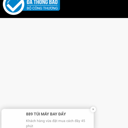
✕
889 TÚI MÁY BAY ĐẨY
Khách hàng vừa đặt mua cách đây 45
phút