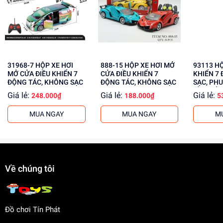
Phát triển tư duy và kỹ năng
Tăng cường sự tự tin và sáng tạo
Giúp bé học hỏi và khám phá
Mua ngay đồ chơi trẻ em giá rẻ tại
dochoitinphat.com
,
31968-7 HỘP XE HƠI
888-15 HỘP XE HƠI MỞ
93113 HỘP XE ĐUA ĐIỀU
chúng tôi cũng cung cấp giá sỉ hấp dẫn cho khách buôn.
MỞ CỬA ĐIỀU KHIỂN 7
CỬA ĐIỀU KHIỂN 7
KHIỂN 7 
Liên hệ với chúng tôi để biết thêm thông tin về mua sỉ đồ
ĐỘNG TÁC, KHÔNG SẠC
ĐỘNG TÁC, KHÔNG SẠC
SẠC, PHU
CẦM ĐIỀ
chơi trẻ em.
Giá lẻ:
Giá lẻ:
Giá lẻ:
248.000₫
188.000₫
5
MUA NGAY
MUA NGAY
M
Về chúng tôi
Đồ chơi Tín Phát