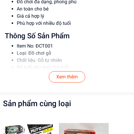
Đồ chơi đa dạng, phong phú
An toàn cho bé
Giá cả hợp lý
Phù hợp với nhiều độ tuổi
Thông Số Sản Phẩm
Item No: ĐCT001
Loại: Đồ chơi gỗ
Chất liệu: Gỗ tự nhiên
Độ tuổi phù hợp: 3-6 tuổi
Xem thêm
Hướng Dẫn Sử Dụng
Trước khi cho bé chơi, hãy kiểm tra đồ chơi để đảm
bảo an toàn
Sản phẩm cùng loại
Hướng dẫn bé cách chơi đúng cách
Lưu ý: Không để bé chơi một mình để đảm bảo an
toàn
Lợi Ích Phát Triển