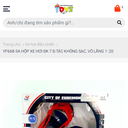
0
Trang chủ
/
Xe hơi điều khiển
/
YF668-3A HỘP XE HƠI ĐK 7 Đ.TÁC KHÔNG SẠC, VÔ LĂNG 1: 20