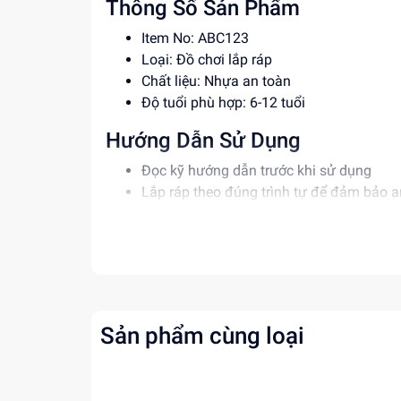
Thông Số Sản Phẩm
Item No: ABC123
Loại: Đồ chơi lắp ráp
Chất liệu: Nhựa an toàn
Độ tuổi phù hợp: 6-12 tuổi
Hướng Dẫn Sử Dụng
Đọc kỹ hướng dẫn trước khi sử dụng
Lắp ráp theo đúng trình tự để đảm bảo a
Giám sát trẻ em khi sử dụng sản phẩm
Lợi Ích Phát Triển
Phát triển tư duy sáng tạo và kỹ năng giả
Rèn luyện kỹ năng phối hợp và kiên nhẫn
Tăng cường khả năng tập trung và sáng 
Sản phẩm cùng loại
Mua ngay tại
dochoitinphat.com
, chúng tôi c