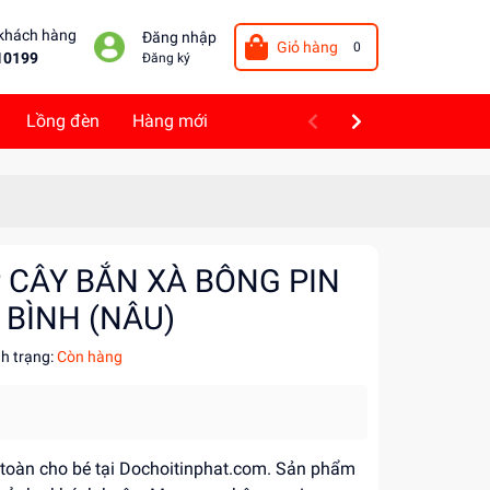
 khách hàng
Đăng nhập
Giỏ hàng
0
10199
Đăng ký
Lồng đèn
Hàng mới
P CÂY BẮN XÀ BÔNG PIN
 BÌNH (NÂU)
nh trạng:
Còn hàng
n toàn cho bé tại Dochoitinphat.com. Sản phẩm