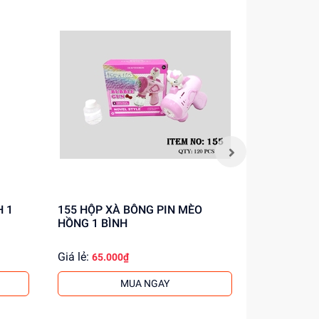
155 HỘP XÀ BÔNG PIN MÈO
172 HỘP XÀ BÔNG PIN CHUỘT
HỒNG 1 BÌNH
LANG NƯỚC
Giá lẻ:
Giá lẻ:
65.000₫
65.0
MUA NGAY