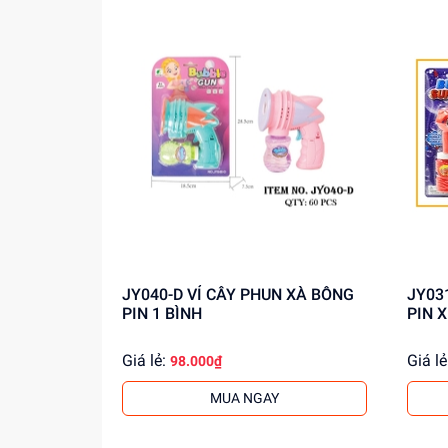
JY040-D VỈ CÂY PHUN XÀ BÔNG
JY031-C VỈ CÂY PH
PIN 1 BÌNH
PIN X
Giá lẻ:
Giá lẻ
98.000₫
MUA NGAY