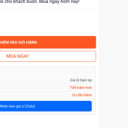
á sỉ cho khách buôn. Mua ngay hôm nay!
THÊM VÀO GIỎ HÀNG
MUA NGAY
Giá lẻ hiện tại
Tiết kiệm hơn
Ưu đãi thêm
Nhận báo giá sỉ (Zalo)