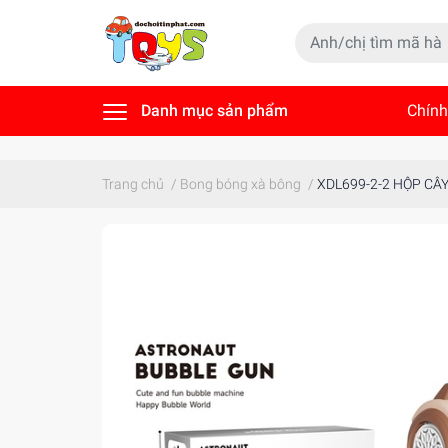
Danh mục sản phẩm
Chính
Tin t
Trang chủ
/
Bong bóng xà bông
/
XDL699-2-2 HỘP CÂY