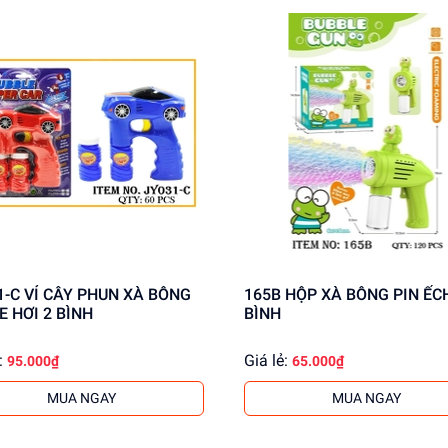
UN XÀ BÔNG
165B HỘP XÀ BÔNG PIN ẾCH 1
E HƠI 2 BÌNH
BÌNH
:
Giá lẻ:
95.000₫
65.000₫
MUA NGAY
MUA NGAY