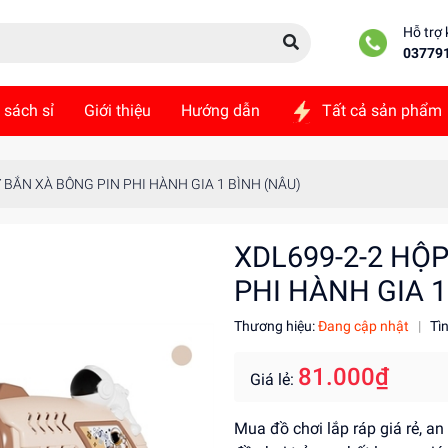
Hỗ trợ
03779
 sách sỉ
Giới thiệu
Hướng dẫn
Tất cả sản phẩm
ức
Liên hệ
 BẮN XÀ BÔNG PIN PHI HÀNH GIA 1 BÌNH (NÂU)
XDL699-2-2 HỘ
PHI HÀNH GIA 1
Thương hiệu:
Đang cập nhật
|
Tì
81.000₫
Giá lẻ:
Mua đồ chơi lắp ráp giá rẻ, a