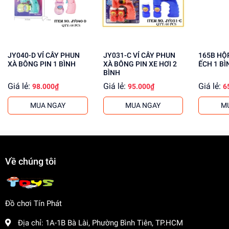
Rèn luyện kỹ năng phối hợp tay mắt
Tăng cường khả năng giải quyết vấn đề
Mua ngay đồ chơi lắp ráp tại
Dochoitinphat.com
, chúng
tôi cung cấp giá sỉ cho khách buôn. Liên hệ ngay để biết
JY040-D VỈ CÂY PHUN
JY031-C VỈ CÂY PHUN
165B HỘP XÀ BÔNG PIN
thêm thông tin!
XÀ BÔNG PIN 1 BÌNH
XÀ BÔNG PIN XE HƠI 2
ẾCH 1 BÌ
BÌNH
Giá lẻ:
Giá lẻ:
Giá lẻ:
98.000₫
95.000₫
6
MUA NGAY
MUA NGAY
M
Về chúng tôi
Đồ chơi Tín Phát
Địa chỉ:
1A-1B Bà Lài, Phường Bình Tiên, TP.HCM