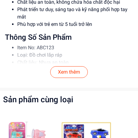
Chất liệu an toàn, không chứa hóa chất độc hại
Phát triển tư duy, sáng tạo và kỹ năng phối hợp tay
mắt
Phù hợp với trẻ em từ 5 tuổi trở lên
Thông Số Sản Phẩm
Item No: ABC123
Loại: Đồ chơi lắp ráp
Chất liệu: Nhựa an toàn
Độ tuổi phù hợp: 5-12 tuổi
Xem thêm
Hướng Dẫn Sử Dụng
Đọc kỹ hướng dẫn trước khi sử dụng
Sản phẩm cùng loại
Lắp ráp theo đúng trình tự để đảm bảo an toàn
Giám sát trẻ em khi sử dụng đồ chơi
Lợi Ích Phát Triển
Phát triển tư duy, sáng tạo