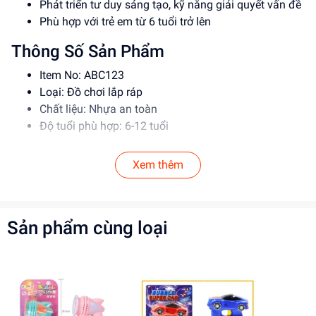
Phát triển tư duy sáng tạo, kỹ năng giải quyết vấn đề
Phù hợp với trẻ em từ 6 tuổi trở lên
Thông Số Sản Phẩm
Item No: ABC123
Loại: Đồ chơi lắp ráp
Chất liệu: Nhựa an toàn
Độ tuổi phù hợp: 6-12 tuổi
Hướng Dẫn Sử Dụng
Xem thêm
Đọc kỹ hướng dẫn trước khi sử dụng
Lắp ráp theo đúng trình tự để đảm bảo an toàn
Giám sát trẻ em khi sử dụng đồ chơi
Sản phẩm cùng loại
Lợi Ích Phát Triển
Phát triển tư duy sáng tạo, kỹ năng giải quyết vấn đề
Tăng cường kỹ năng phối hợp tay mắt
Giúp trẻ em học hỏi, khám phá thế giới xung quanh