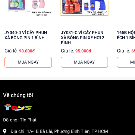
Mua ngay tại
dochoitinphat.com
, chúng tôi cung cấp giá sỉ
cho khách buôn. Liên hệ với chúng tôi để biết thêm thông
tin!
JY040-D VỈ CÂY PHUN
JY031-C VỈ CÂY PHUN
165B HỘP XÀ BÔNG PIN
XÀ BÔNG PIN 1 BÌNH
XÀ BÔNG PIN XE HƠI 2
ẾCH 1 BÌ
BÌNH
Giá lẻ:
Giá lẻ:
Giá lẻ:
98.000₫
95.000₫
6
MUA NGAY
MUA NGAY
M
Về chúng tôi
Đồ chơi Tín Phát
Địa chỉ:
1A-1B Bà Lài, Phường Bình Tiên, TP.HCM