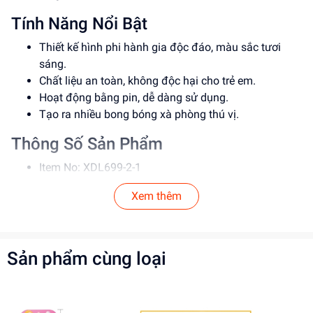
Tính Năng Nổi Bật
Thiết kế hình phi hành gia độc đáo, màu sắc tươi
sáng.
Chất liệu an toàn, không độc hại cho trẻ em.
Hoạt động bằng pin, dễ dàng sử dụng.
Tạo ra nhiều bong bóng xà phòng thú vị.
Thông Số Sản Phẩm
Item No: XDL699-2-1
Loại: Đồ chơi tạo bong bóng.
Xem thêm
Chất liệu: Nhựa an toàn.
Độ tuổi phù hợp: 3-12 tuổi.
Hướng Dẫn Sử Dụng
Sản phẩm cùng loại
Bước 1: Lắp pin vào cây bắn xà bông.
Bước 2: Đổ dung dịch xà bông vào bình chứa.
Lưu ý: Giám sát trẻ khi sử dụng, tránh để trẻ nuốt