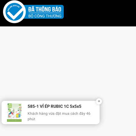
✕
585-1 VỈ ÉP RUBIC 1C 5x5x5
Khách hàng vừa đặt mua cách đây 46
phút