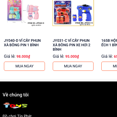
phải dung dịch xà bông.
Lợi Ích Phát Triển
Phát triển tư duy sáng tạo và trí tưởng tượng.
Rèn luyện kỹ năng vận động tay.
Tăng cường khả năng giao tiếp và chia sẻ với bạn
JY040-D VỈ CÂY PHUN
JY031-C VỈ CÂY PHUN
165B HỘP XÀ BÔNG PIN
bè.
XÀ BÔNG PIN 1 BÌNH
XÀ BÔNG PIN XE HƠI 2
ẾCH 1 BÌ
BÌNH
Mua ngay tại
dochoitinphat.com
, chúng tôi cung cấp giá sỉ
Giá lẻ:
Giá lẻ:
Giá lẻ:
98.000₫
95.000₫
6
cho khách buôn. Liên hệ ngay để biết thêm thông tin!
MUA NGAY
MUA NGAY
M
Về chúng tôi
Đồ chơi Tín Phát