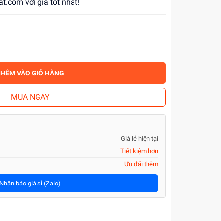
at.com với giá tốt nhất!
THÊM VÀO GIỎ HÀNG
MUA NGAY
Giá lẻ hiện tại
Tiết kiệm hơn
Ưu đãi thêm
Nhận báo giá sỉ (Zalo)