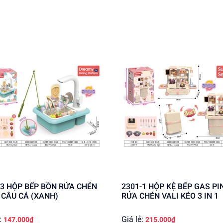
 bếp.
 với bạn bè.
á sỉ cho khách buôn. Liên hệ ngay để có giá tốt nhất!
ỬA CHÉN
2301-1 HỘP KỆ BẾP GAS PIN BỒN
+ CÂU CÁ (XANH)
RỬA CHÉN VALI KÉO 3 IN 1
:
Giá lẻ:
147.000₫
215.000₫