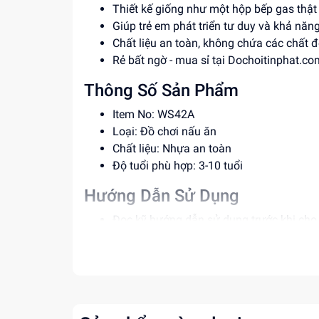
Thiết kế giống như một hộp bếp gas thật
Giúp trẻ em phát triển tư duy và khả năng
Chất liệu an toàn, không chứa các chất đ
Rẻ bất ngờ - mua sỉ tại Dochoitinphat.co
Thông Số Sản Phẩm
Item No: WS42A
Loại: Đồ chơi nấu ăn
Chất liệu: Nhựa an toàn
Độ tuổi phù hợp: 3-10 tuổi
Hướng Dẫn Sử Dụng
Đọc kỹ hướng dẫn sử dụng trước khi cho t
Giám sát trẻ khi chơi để đảm bảo an toàn
Không để trẻ nhỏ tự chơi một mình.
Lợi Ích Phát Triển
Phát triển tư duy và khả năng sáng tạo củ