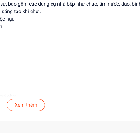
 sự, bao gồm các dụng cụ nhà bếp như chảo, ấm nước, dao, bình
 sáng tạo khi chơi.
ộc hại.
m
rẻ chơi.
.
Xem thêm
a trẻ.