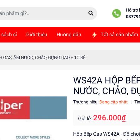
Hỗ trợ
03779
 sách sỉ
Giới thiệu
Hướng dẫn
Tất cả sản phẩm
ức
Liên hệ
 GAS, ẤM NƯỚC, CHẢO, ĐỰNG DAO + 1C BÉ
WS42A HỘP BẾP
NƯỚC, CHẢO, Đ
Thương hiệu:
Đang cập nhật
|
Tì
296.000₫
Giá lẻ:
Hộp Bếp Gas WS42A - Đồ chơi tr