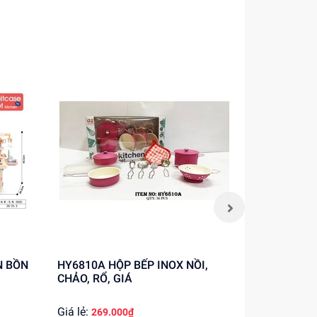
HY6810A HỘP BẾP INOX NỒI,
986-006 HỘP BẾP INOX NỒI,
CHẢO, RỔ, GIÁ
CHẢO, THA
Giá lẻ:
Giá lẻ:
269.000₫
264.