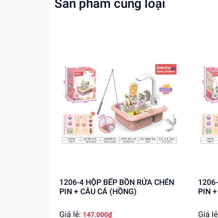
Sản phẩm cùng loại
Rèn luyện kỹ năng nấu ăn và quản lý nhà
Tăng cường khả năng giao tiếp và chia sẻ
Mua ngay tại
Dochoitinphat.com
- cung cấp gi
1206-4 HỘP BẾP BỒN RỬA CHÉN
1206-3 HỘP BẾP BỒN R
PIN + CÂU CÁ (HỒNG)
PIN 
Giá lẻ:
Giá lẻ
147.000₫