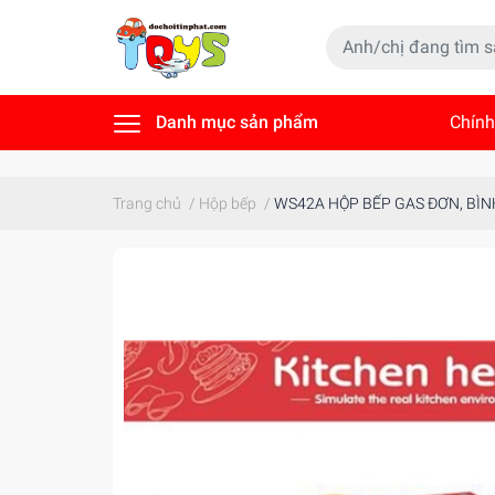
Danh mục sản phẩm
Chính
Tin t
Trang chủ
/
Hộp bếp
/
WS42A HỘP BẾP GAS ĐƠN, BÌNH