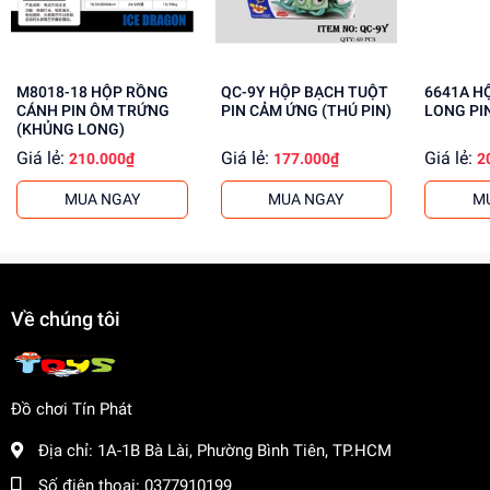
Giúp trẻ tự tin, chủ động hơn
Mua ngay đồ chơi lắp ráp tại
Dochoitinphat.com
, chúng
tôi cung cấp giá sỉ cho khách buôn. Liên hệ ngay để biết
M8018-18 HỘP RỒNG
QC-9Y HỘP BẠCH TUỘT
6641A HỘP KHỦNG
thêm thông tin!
CÁNH PIN ÔM TRỨNG
PIN CẢM ỨNG (THÚ PIN)
LONG PI
(KHỦNG LONG)
Giá lẻ:
Giá lẻ:
Giá lẻ:
210.000₫
177.000₫
2
MUA NGAY
MUA NGAY
M
Về chúng tôi
Đồ chơi Tín Phát
Địa chỉ:
1A-1B Bà Lài, Phường Bình Tiên, TP.HCM
Số điện thoại:
0377910199