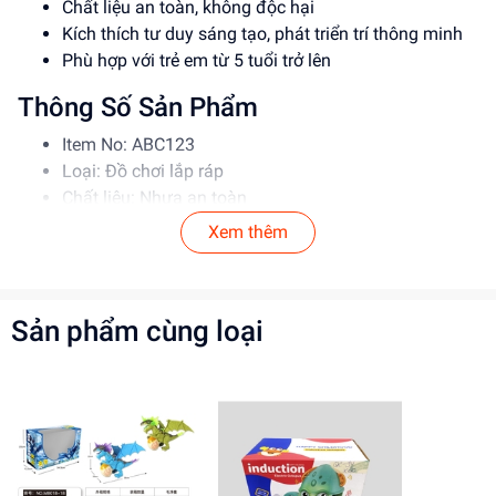
Chất liệu an toàn, không độc hại
Kích thích tư duy sáng tạo, phát triển trí thông minh
Phù hợp với trẻ em từ 5 tuổi trở lên
Thông Số Sản Phẩm
Item No: ABC123
Loại: Đồ chơi lắp ráp
Chất liệu: Nhựa an toàn
Độ tuổi phù hợp: 5-12 tuổi
Xem thêm
Hướng Dẫn Sử Dụng
Đọc kỹ hướng dẫn trước khi sử dụng
Sản phẩm cùng loại
Lắp ráp theo đúng trình tự để đảm bảo an toàn
Giám sát trẻ khi chơi để tránh tai nạn
Lợi Ích Phát Triển
Kích thích tư duy sáng tạo, phát triển trí thông minh
Phát triển kỹ năng phối hợp, tư duy logic