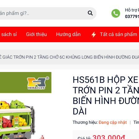
Hỗ trợ
03779
 sách sỉ
Giới thiệu
Hướng dẫn
Tất cả sản phẩm
ức
Liên hệ
 GIÁC TRỚN PIN 2 TẦNG CHỞ 6C KHỦNG LONG BIẾN HÌNH ĐƯỜNG ĐUA
HS561B HỘP XE
TRỚN PIN 2 TẦ
BIẾN HÌNH ĐƯỜ
DÀI
Thương hiệu:
Đang cập nhật
|
Tì
303.000₫
Giá lẻ: