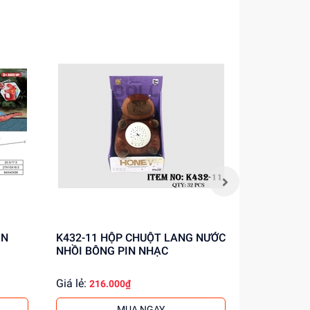
ạnh
K432-11 HỘP CHUỘT LANG NƯỚC
QF01-1 HỘP THỎ PIN NHẢY
NHỒI BÔNG PIN NHẠC
DANCING
Giá lẻ:
Giá lẻ:
216.000₫
134.
MUA NGAY