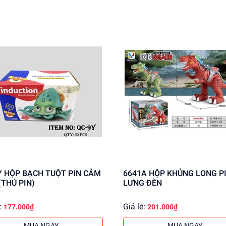
ung cấp giá sỉ cho khách buôn, đảm bảo chất lượng và giá cả c
N CẢM
6641A HỘP KHỦNG LONG PIN
(THÚ PIN)
LƯNG ĐÈN
:
Giá lẻ:
177.000₫
201.000₫
MUA NGAY
MUA NGAY