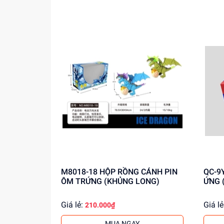
Mua ngay tại
dochoitinphat.com
, chúng tôi c
tranh.
M8018-18 HỘP RỒNG CÁNH PIN
QC-9Y HỘP BẠCH TUỘT PI
ÔM TRỨNG (KHỦNG LONG)
ỨNG 
Giá lẻ:
Giá lẻ
210.000₫
MUA NGAY