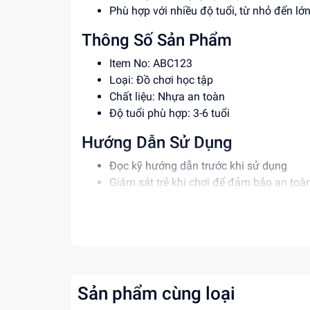
Phù hợp với nhiều độ tuổi, từ nhỏ đến lớ
Thông Số Sản Phẩm
Item No: ABC123
Loại: Đồ chơi học tập
Chất liệu: Nhựa an toàn
Độ tuổi phù hợp: 3-6 tuổi
Hướng Dẫn Sử Dụng
Đọc kỹ hướng dẫn trước khi sử dụng
Giám sát trẻ khi chơi để đảm bảo an toà
Vệ sinh sản phẩm thường xuyên để giữ g
Lợi Ích Phát Triển
Phát triển tư duy và trí tưởng tượng
Rèn luyện kỹ năng giải quyết vấn đề
Tăng cường khả năng sáng tạo và khám
Sản phẩm cùng loại