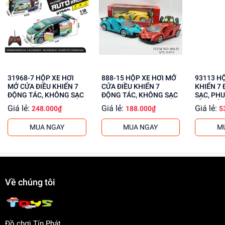
Lợi Ích Phát Triển
Phát triển tư duy và sáng tạo
Rèn luyện kỹ năng phối hợp tay mắt
Tăng cường khả năng quan sát và phản xạ
Mua ngay tại
dochoitinphat.com
, chúng tôi cung cấp giá sỉ
cho khách buôn. Liên hệ ngay để có thông tin chi tiết!
31968-7 HỘP XE HƠI
888-15 HỘP XE HƠI MỞ
93113 HỘP XE ĐUA ĐIỀU
MỞ CỬA ĐIỀU KHIỂN 7
CỬA ĐIỀU KHIỂN 7
KHIỂN 7 
ĐỘNG TÁC, KHÔNG SẠC
ĐỘNG TÁC, KHÔNG SẠC
SẠC, PHU
CẦM ĐIỀ
Giá lẻ:
Giá lẻ:
Giá lẻ:
248.000₫
188.000₫
5
MUA NGAY
MUA NGAY
M
Về chúng tôi
Đồ chơi Tín Phát