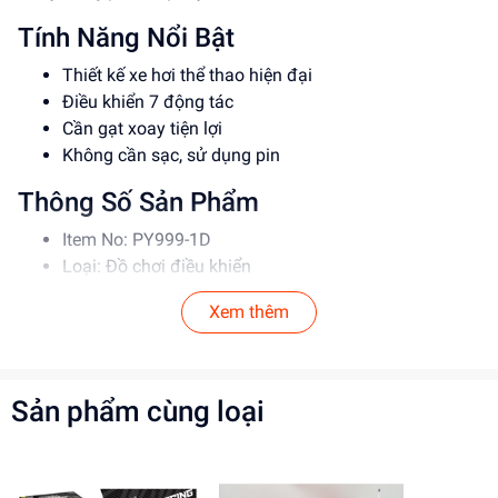
Tính Năng Nổi Bật
Thiết kế xe hơi thể thao hiện đại
Điều khiển 7 động tác
Cần gạt xoay tiện lợi
Không cần sạc, sử dụng pin
Thông Số Sản Phẩm
Item No: PY999-1D
Loại: Đồ chơi điều khiển
Chất liệu: Nhựa cao cấp
Xem thêm
Độ tuổi phù hợp: 5-12 tuổi
Hướng Dẫn Sử Dụng
Bước 1: Lắp pin vào xe và điều khiển từ xa
Sản phẩm cùng loại
Bước 2: Xoay cần gạt để điều khiển xe
Lưu ý: Sử dụng trên bề mặt phẳng và tránh xa nước