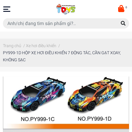
0
Trang chủ
/
Xe hơi điều khiển
/
PY999-1D HỘP XE HƠI ĐIỀU KHIỂN 7 ĐỘNG TÁC, CẦN GẠT XOAY,
KHÔNG SẠC