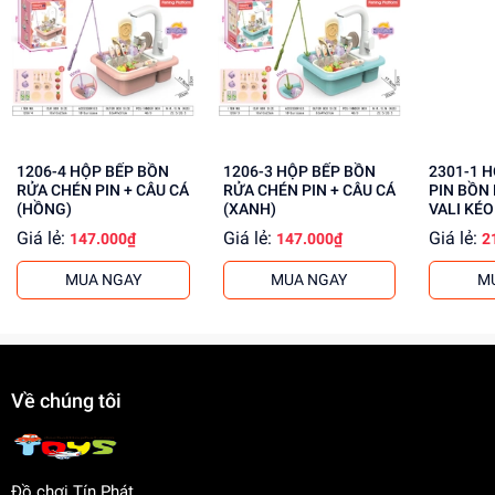
Giúp phát triển tư duy và sáng tạo cho bé
Rèn luyện kỹ năng giải quyết vấn đề
Tăng cường khả năng tập trung và kiên nhẫn
Mua ngay đồ chơi lắp ráp robot tại
dochoitinphat.com
,
chúng tôi cung cấp giá sỉ tốt nhất cho khách buôn. Liên hệ
ngay để biết thêm thông tin!
1206-4 HỘP BẾP BỒN
1206-3 HỘP BẾP BỒN
2301-1 HỘP KỆ BẾP GAS
RỬA CHÉN PIN + CÂU CÁ
RỬA CHÉN PIN + CÂU CÁ
PIN BỒN
(HỒNG)
(XANH)
VALI KÉO 
Giá lẻ:
Giá lẻ:
Giá lẻ:
147.000₫
147.000₫
2
MUA NGAY
MUA NGAY
M
Về chúng tôi
Đồ chơi Tín Phát