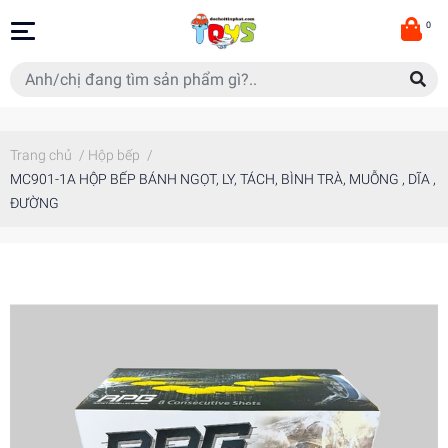
0
Trang chủ
/
Hộp bếp
/
MC901-1A HỘP BẾP BÁNH NGỌT, LY, TÁCH, BÌNH TRÀ, MUỖNG , DĨA ,
ĐƯỜNG