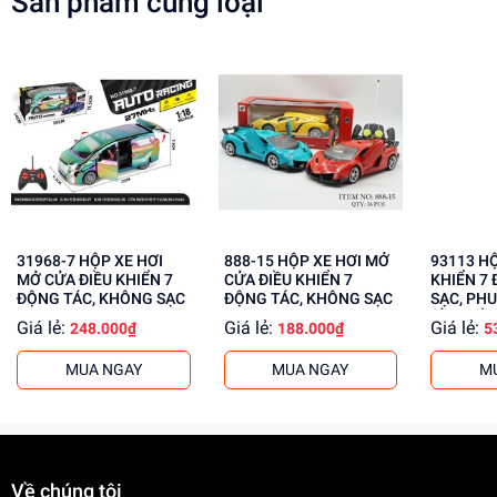
Sản phẩm cùng loại
Tránh để bé nuốt phải các bộ phận nhỏ
Lợi Ích Phát Triển
Phát triển tư duy sáng tạo
Rèn luyện kỹ năng giải quyết vấn đề
Tăng cường khả năng phối hợp tay mắt
Mua ngay tại
dochoitinphat.com
, chúng tôi cung cấp giá sỉ
cho khách buôn. Liên hệ ngay để biết thêm thông tin!
31968-7 HỘP XE HƠI
888-15 HỘP XE HƠI MỞ
93113 HỘP XE ĐUA ĐIỀU
MỞ CỬA ĐIỀU KHIỂN 7
CỬA ĐIỀU KHIỂN 7
KHIỂN 7 
ĐỘNG TÁC, KHÔNG SẠC
ĐỘNG TÁC, KHÔNG SẠC
SẠC, PHU
CẦM ĐIỀ
Giá lẻ:
Giá lẻ:
Giá lẻ:
248.000₫
188.000₫
5
MUA NGAY
MUA NGAY
M
Về chúng tôi