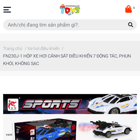
0
Trang chủ
/
Xe hơi điều khiển
/
FN230J-1 HỘP XE HƠI CẢNH SÁT ĐIỀU KHIỂN 7 ĐỘNG TÁC, PHUN
KHÓI, KHÔNG SẠC