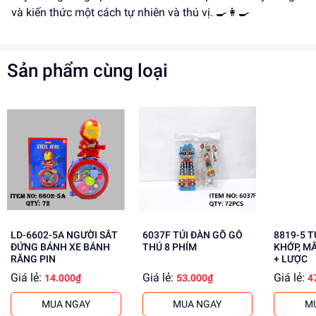
và kiến thức một cách tự nhiên và thú vị. 🍳👩‍🍳
Sản phẩm cùng loại
LD-6602-5A NGƯỜI SẮT
6037F TÚI ĐÀN GÕ GỖ
8819-5 TÚI BABY 1C
ĐỨNG BÁNH XE BÁNH
THÚ 8 PHÍM
KHỚP, M
RĂNG PIN
+ LƯỢC
Giá lẻ:
Giá lẻ:
Giá lẻ:
14.000₫
53.000₫
4
MUA NGAY
MUA NGAY
M