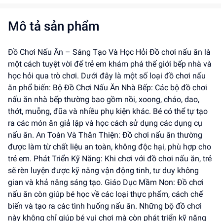
Mô tả sản phẩm
Đồ Chơi Nấu Ăn – Sáng Tạo Và Học Hỏi Đồ chơi nấu ăn là
một cách tuyệt vời để trẻ em khám phá thế giới bếp nhà và
học hỏi qua trò chơi. Dưới đây là một số loại đồ chơi nấu
ăn phổ biến: Bộ Đồ Chơi Nấu Ăn Nhà Bếp: Các bộ đồ chơi
nấu ăn nhà bếp thường bao gồm nồi, xoong, chảo, dao,
thớt, muỗng, đũa và nhiều phụ kiện khác. Bé có thể tự tạo
ra các món ăn giả lập và học cách sử dụng các dụng cụ
nấu ăn. An Toàn Và Thân Thiện: Đồ chơi nấu ăn thường
được làm từ chất liệu an toàn, không độc hại, phù hợp cho
trẻ em. Phát Triển Kỹ Năng: Khi chơi với đồ chơi nấu ăn, trẻ
sẽ rèn luyện được kỹ năng vận động tinh, tư duy không
gian và khả năng sáng tạo. Giáo Dục Mầm Non: Đồ chơi
nấu ăn còn giúp bé học về các loại thực phẩm, cách chế
biến và tạo ra các tình huống nấu ăn. Những bộ đồ chơi
này không chỉ giúp bé vui chơi mà còn phát triển kỹ năng