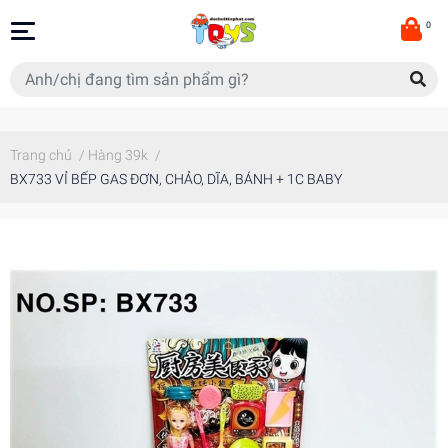
0
Trang chủ
/
Hàng 39k
/
BX733 VỈ BẾP GAS ĐƠN, CHẢO, DĨA, BÁNH + 1C BABY