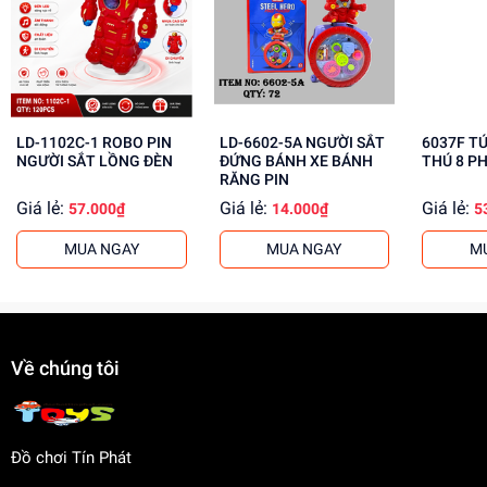
Mua ngay đồ chơi lắp ráp tại
dochoitinphat.com
, chúng tôi
cung cấp giá sỉ cho khách buôn. Liên hệ ngay để biết
thêm thông tin!
LD-1102C-1 ROBO PIN
LD-6602-5A NGƯỜI SẮT
6037F T
NGƯỜI SẮT LỒNG ĐÈN
ĐỨNG BÁNH XE BÁNH
THÚ 8 P
RĂNG PIN
Giá lẻ:
Giá lẻ:
Giá lẻ:
57.000₫
14.000₫
5
MUA NGAY
MUA NGAY
M
Về chúng tôi
Đồ chơi Tín Phát