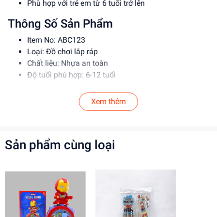
Phù hợp với trẻ em từ 6 tuổi trở lên
Thông Số Sản Phẩm
Item No: ABC123
Loại: Đồ chơi lắp ráp
Chất liệu: Nhựa an toàn
Độ tuổi phù hợp: 6-12 tuổi
Hướng Dẫn Sử Dụng
Xem thêm
Đọc kỹ hướng dẫn trước khi sử dụng
Lắp ráp theo đúng trình tự để đảm bảo an toàn
Giám sát trẻ em khi sử dụng đồ chơi
Sản phẩm cùng loại
Lợi Ích Phát Triển
Phát triển tư duy sáng tạo, kỹ năng giải quyết vấn đề
Rèn luyện kỹ năng phối hợp, làm việc nhóm
Tăng cường khả năng tập trung, kiên nhẫn
Mua ngay tại
dochoitinphat.com
, chúng tôi cung cấp giá sỉ