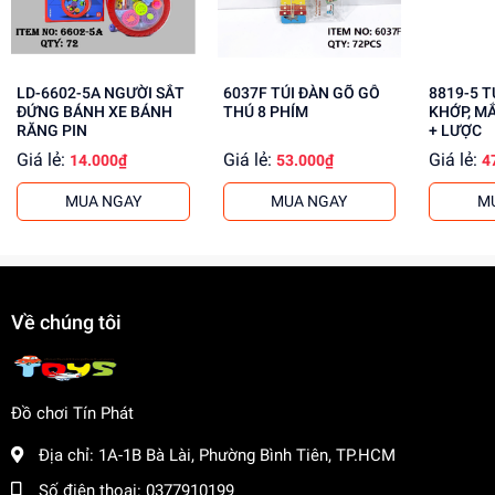
cho khách buôn. Liên hệ ngay để biết thêm thông tin!
LD-6602-5A NGƯỜI SẮT
6037F TÚI ĐÀN GÕ GỖ
8819-5 TÚI BABY 1C
ĐỨNG BÁNH XE BÁNH
THÚ 8 PHÍM
KHỚP, M
RĂNG PIN
+ LƯỢC
Giá lẻ:
Giá lẻ:
Giá lẻ:
14.000₫
53.000₫
4
MUA NGAY
MUA NGAY
M
Về chúng tôi
Đồ chơi Tín Phát
Địa chỉ:
1A-1B Bà Lài, Phường Bình Tiên, TP.HCM
Số điện thoại:
0377910199