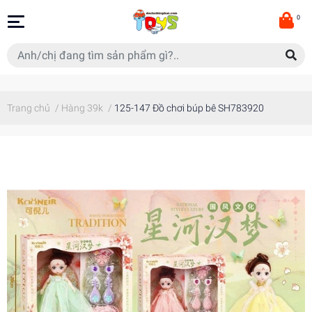
0
Trang chủ
/
Hàng 39k
/
125-147 Đồ chơi búp bê SH783920