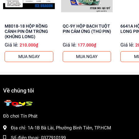
sỉ cho khách buôn. Liên hệ ngay để biết thêm thông tin!
M8018-18 HỘP RỒNG
QC-9Y HỘP BẠCH TUỘT
6641A HỘP KHỦNG
CÁNH PIN ÔM TRỨNG
PIN CẢM ỨNG (THÚ PIN)
LONG PI
(KHỦNG LONG)
Giá lẻ:
Giá lẻ:
Giá lẻ:
210.000₫
177.000₫
2
MUA NGAY
MUA NGAY
M
Về chúng tôi
Đồ chơi Tín Phát
Địa chỉ:
1A-1B Bà Lài, Phường Bình Tiên, TP.HCM
Số điện thoại:
0377910199