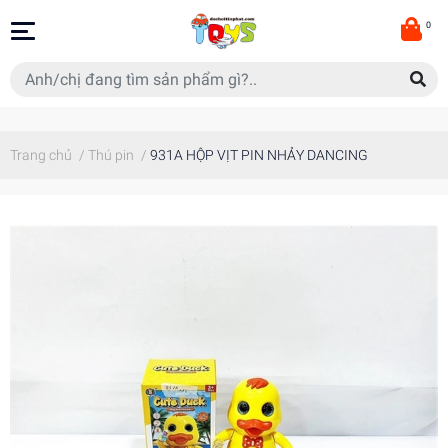
0
Trang chủ
/
Thú pin
/
931A HỘP VỊT PIN NHẢY DANCING