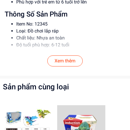
Phù hợp với trẻ em từ 6 tuổi trở lên
Thông Số Sản Phẩm
Item No: 12345
Loại: Đồ chơi lắp ráp
Chất liệu: Nhựa an toàn
Độ tuổi phù hợp: 6-12 tuổi
Hướng Dẫn Sử Dụng
Xem thêm
Đọc kỹ hướng dẫn trước khi sử dụng
Lắp ráp theo đúng trình tự
Để xa tầm tay trẻ em khi không sử dụng
Sản phẩm cùng loại
Lợi Ích Phát Triển
Phát triển tư duy sáng tạo
Rèn luyện kỹ năng giải quyết vấn đề
Tăng cường khả năng phối hợp tay mắt
Mua ngay tại
Dochoitinphat.com
, chúng tôi cung cấp giá