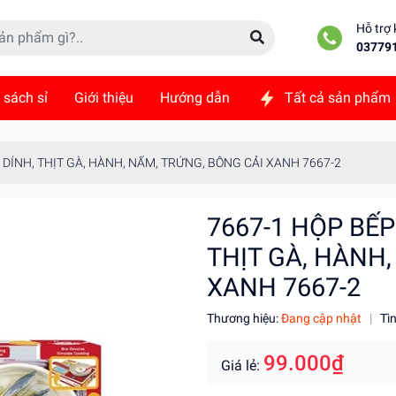
Hỗ trợ
03779
 sách sỉ
Giới thiệu
Hướng dẫn
Tất cả sản phẩm
ức
Liên hệ
Ò DÍNH, THỊT GÀ, HÀNH, NẤM, TRỨNG, BÔNG CẢI XANH 7667-2
7667-1 HỘP BẾP
THỊT GÀ, HÀNH,
XANH 7667-2
Thương hiệu:
Đang cập nhật
|
Tì
99.000₫
Giá lẻ: