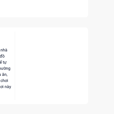
 nhà
 đồ
ể tự
thường
u ăn,
 chơi
hơi này