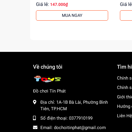
Giá lẻ:
Giá lẻ
147.000₫
MUA NGAY
Về chúng tôi
Tìm h
Chính s
Chính s
Đồ chơi Tín Phát
Giới th
Địa chỉ:
1A-1B Bà Lài, Phường Bình
Hướng 
Tiên, TP.HCM
Liên Hệ
Số điện thoại:
0377910199
Email:
dochoitinphat@gmail.com