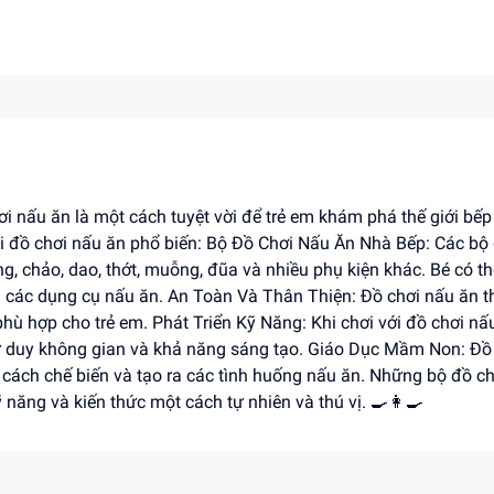
 nấu ăn là một cách tuyệt vời để trẻ em khám phá thế giới bếp
oại đồ chơi nấu ăn phổ biến: Bộ Đồ Chơi Nấu Ăn Nhà Bếp: Các bộ
, chảo, dao, thớt, muỗng, đũa và nhiều phụ kiện khác. Bé có th
g các dụng cụ nấu ăn. An Toàn Và Thân Thiện: Đồ chơi nấu ăn 
phù hợp cho trẻ em. Phát Triển Kỹ Năng: Khi chơi với đồ chơi nấ
 tư duy không gian và khả năng sáng tạo. Giáo Dục Mầm Non: Đồ
 cách chế biến và tạo ra các tình huống nấu ăn. Những bộ đồ c
 năng và kiến thức một cách tự nhiên và thú vị. 🍳👩‍🍳