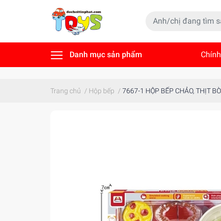
Danh mục sản phẩm
Chính
Tin t
Trang chủ
/
Hộp bếp
/
7667-1 HỘP BẾP CHẢO, THỊT B