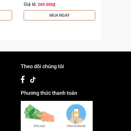
Giá lẻ:
Giá lẻ:
269.000₫
264.
MUA NGAY
Theo dõi chúng tôi
Phương thức thanh toán