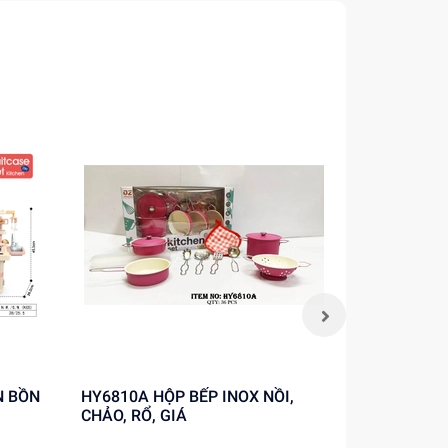
HY6810A HỘP BẾP INOX NỒI,
986-006 HỘP BẾP INOX NỒI,
CHẢO, RỔ, GIÁ
CHẢO, THA