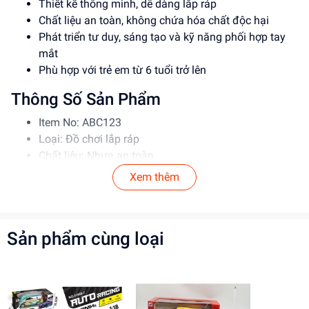
Thiết kế thông minh, dễ dàng lắp ráp
Chất liệu an toàn, không chứa hóa chất độc hại
Phát triển tư duy, sáng tạo và kỹ năng phối hợp tay
mắt
Phù hợp với trẻ em từ 6 tuổi trở lên
Thông Số Sản Phẩm
Item No: ABC123
Loại: Đồ chơi lắp ráp
Chất liệu: Nhựa an toàn
Độ tuổi phù hợp: 6 tuổi trở lên
Xem thêm
Hướng Dẫn Sử Dụng
Đọc kỹ hướng dẫn trước khi sử dụng
Sản phẩm cùng loại
Lắp ráp theo đúng trình tự để đảm bảo an toàn
Giám sát trẻ em khi sử dụng sản phẩm
Lợi Ích Phát Triển