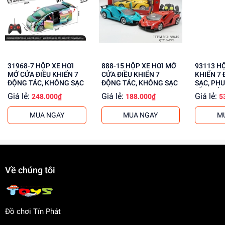
Phát triển tư duy, sáng tạo và kỹ năng phối hợp tay
mắt
Giúp trẻ em học hỏi và khám phá thế giới xung
quanh
Tăng cường kỹ năng giải quyết vấn đề và tư duy
logic
31968-7 HỘP XE HƠI
888-15 HỘP XE HƠI MỞ
93113 HỘP XE ĐUA ĐIỀU
MỞ CỬA ĐIỀU KHIỂN 7
CỬA ĐIỀU KHIỂN 7
KHIỂN 7 
Mua ngay tại
dochoitinphat.com
, chúng tôi cung cấp giá sỉ
ĐỘNG TÁC, KHÔNG SẠC
ĐỘNG TÁC, KHÔNG SẠC
SẠC, PHU
CẦM ĐIỀ
cho khách buôn. Liên hệ với chúng tôi để biết thêm thông
Giá lẻ:
Giá lẻ:
Giá lẻ:
248.000₫
188.000₫
5
tin!
MUA NGAY
MUA NGAY
M
Về chúng tôi
Đồ chơi Tín Phát