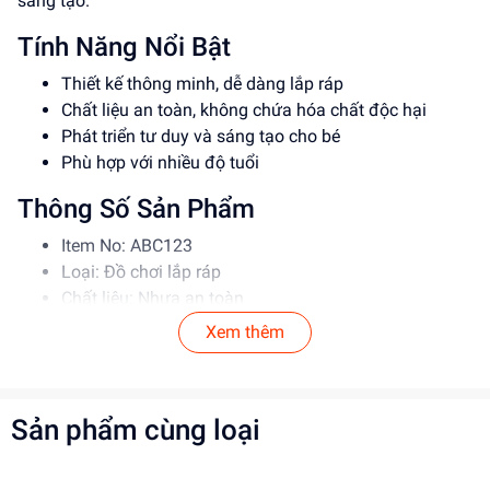
sáng tạo.
Tính Năng Nổi Bật
Thiết kế thông minh, dễ dàng lắp ráp
Chất liệu an toàn, không chứa hóa chất độc hại
Phát triển tư duy và sáng tạo cho bé
Phù hợp với nhiều độ tuổi
Thông Số Sản Phẩm
Item No: ABC123
Loại: Đồ chơi lắp ráp
Chất liệu: Nhựa an toàn
Độ tuổi phù hợp: 5-12 tuổi
Xem thêm
Hướng Dẫn Sử Dụng
Đọc kỹ hướng dẫn trước khi sử dụng
Sản phẩm cùng loại
Lắp ráp theo đúng trình tự
Giám sát trẻ khi sử dụng sản phẩm