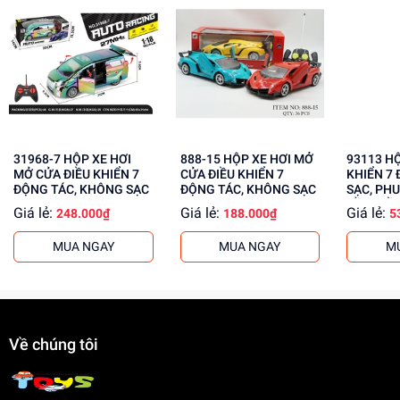
Lợi Ích Phát Triển
Phát triển tư duy và sáng tạo
Giúp bé học hỏi và khám phá
Tăng cường khả năng phối hợp và cân bằng
Mua ngay tại
dochoitinphat.com
, chúng tôi cung cấp giá sỉ
cho khách buôn. Liên hệ với chúng tôi để biết thêm thông
31968-7 HỘP XE HƠI
888-15 HỘP XE HƠI MỞ
93113 HỘP XE ĐUA ĐIỀU
tin!
MỞ CỬA ĐIỀU KHIỂN 7
CỬA ĐIỀU KHIỂN 7
KHIỂN 7 
ĐỘNG TÁC, KHÔNG SẠC
ĐỘNG TÁC, KHÔNG SẠC
SẠC, PHU
CẦM ĐIỀ
Giá lẻ:
Giá lẻ:
Giá lẻ:
248.000₫
188.000₫
5
MUA NGAY
MUA NGAY
M
Về chúng tôi