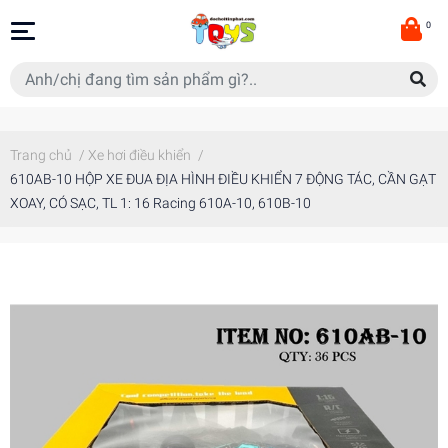
0
Trang chủ
/
Xe hơi điều khiển
/
610AB-10 HỘP XE ĐUA ĐỊA HÌNH ĐIỀU KHIỂN 7 ĐỘNG TÁC, CẦN GẠT
XOAY, CÓ SẠC, TL 1: 16 Racing 610A-10, 610B-10