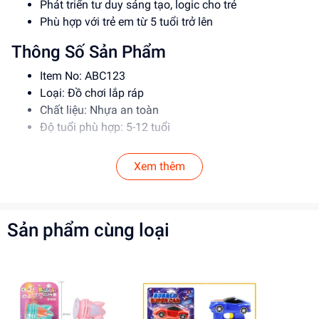
Phát triển tư duy sáng tạo, logic cho trẻ
Phù hợp với trẻ em từ 5 tuổi trở lên
Thông Số Sản Phẩm
Item No: ABC123
Loại: Đồ chơi lắp ráp
Chất liệu: Nhựa an toàn
Độ tuổi phù hợp: 5-12 tuổi
Hướng Dẫn Sử Dụng
Xem thêm
Đọc kỹ hướng dẫn trước khi sử dụng
Lắp ráp theo đúng trình tự để đảm bảo an toàn
Giám sát trẻ khi chơi để tránh tai nạn
Sản phẩm cùng loại
Lợi Ích Phát Triển
Phát triển tư duy sáng tạo, logic
Rèn luyện kỹ năng giải quyết vấn đề
Tăng cường khả năng phối hợp tay mắt