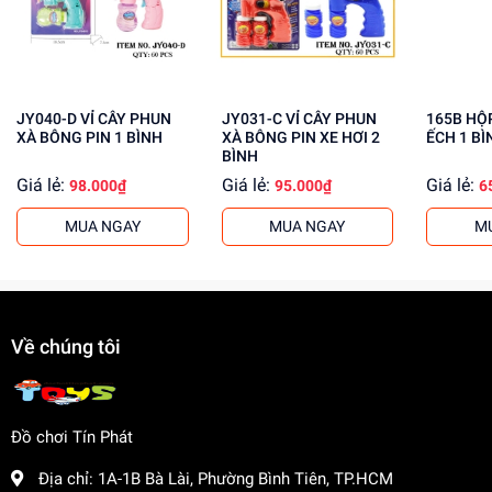
Mua ngay tại
dochoitinphat.com
, chúng tôi cung cấp giá sỉ
cho khách buôn. Liên hệ ngay để biết thêm thông tin!
JY040-D VỈ CÂY PHUN
JY031-C VỈ CÂY PHUN
165B HỘP XÀ BÔNG PIN
XÀ BÔNG PIN 1 BÌNH
XÀ BÔNG PIN XE HƠI 2
ẾCH 1 BÌ
BÌNH
Giá lẻ:
Giá lẻ:
Giá lẻ:
98.000₫
95.000₫
6
MUA NGAY
MUA NGAY
M
Về chúng tôi
Đồ chơi Tín Phát
Địa chỉ:
1A-1B Bà Lài, Phường Bình Tiên, TP.HCM