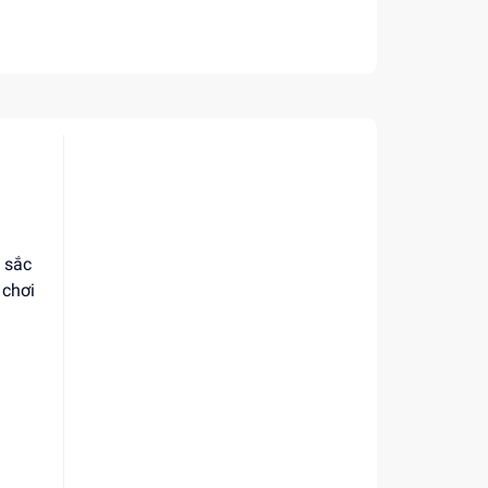
u sắc
 chơi