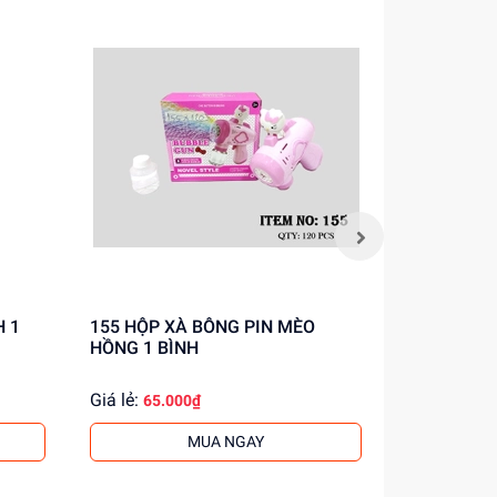
155 HỘP XÀ BÔNG PIN MÈO
172 HỘP XÀ BÔNG PIN CHUỘT
HỒNG 1 BÌNH
LANG NƯỚC
Giá lẻ:
Giá lẻ:
65.000₫
65.0
MUA NGAY