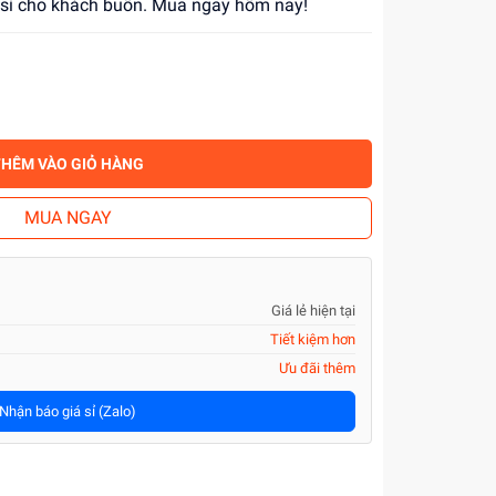
á sỉ cho khách buôn. Mua ngay hôm nay!
THÊM VÀO GIỎ HÀNG
MUA NGAY
Giá lẻ hiện tại
Tiết kiệm hơn
Ưu đãi thêm
Nhận báo giá sỉ (Zalo)