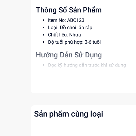
Thông Số Sản Phẩm
Item No: ABC123
Loại: Đồ chơi lắp ráp
Chất liệu: Nhựa
Độ tuổi phù hợp: 3-6 tuổi
Hướng Dẫn Sử Dụng
Đọc kỹ hướng dẫn trước khi sử dụng
Cho bé lắp ráp dưới sự giám sát của ph
Tránh để bé nuốt các bộ phận nhỏ
Lợi Ích Phát Triển
Phát triển tư duy và sáng tạo
Rèn luyện kỹ năng giải quyết vấn đề
Sản phẩm cùng loại
Giúp bé tự tin và kiên nhẫn
Mua ngay đồ chơi lắp ráp tại
dochoitinphat.c