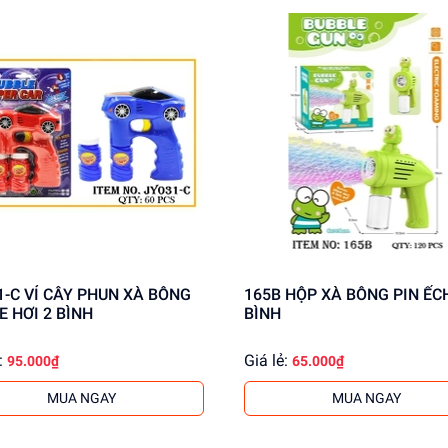
UN XÀ BÔNG
165B HỘP XÀ BÔNG PIN ẾCH 1
E HƠI 2 BÌNH
BÌNH
:
Giá lẻ:
95.000₫
65.000₫
MUA NGAY
MUA NGAY