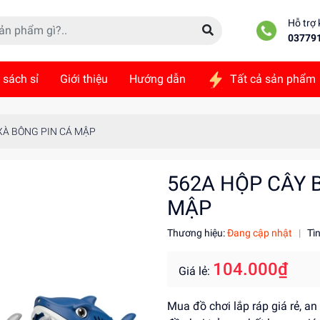
Hỗ trợ
03779
 sách sỉ
Giới thiệu
Hướng dẫn
Tất cả sản phẩm
ức
Liên hệ
XÀ BÔNG PIN CÁ MẬP
562A HỘP CÂY 
MẬP
Thương hiệu:
Đang cập nhật
|
Tì
104.000₫
Giá lẻ:
Mua đồ chơi lắp ráp giá rẻ, a