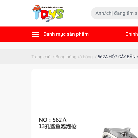
Danh mục sản phẩm
Chính
Tin t
Trang chủ
/
Bong bóng xà bông
/
562A HỘP CÂY BẮN 