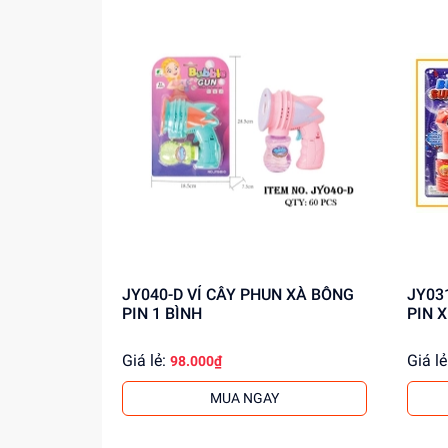
thêm thông tin!
JY040-D VỈ CÂY PHUN XÀ BÔNG
JY031-C VỈ CÂY PH
PIN 1 BÌNH
PIN X
Giá lẻ:
Giá lẻ
98.000₫
MUA NGAY