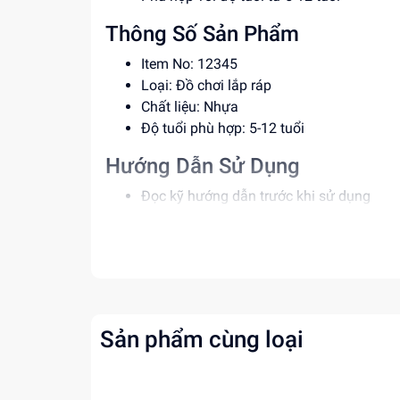
Thông Số Sản Phẩm
Item No: 12345
Loại: Đồ chơi lắp ráp
Chất liệu: Nhựa
Độ tuổi phù hợp: 5-12 tuổi
Hướng Dẫn Sử Dụng
Đọc kỹ hướng dẫn trước khi sử dụng
Lắp ráp theo đúng trình tự
Để xa tầm tay trẻ em khi không sử dụng
Lợi Ích Phát Triển
Phát triển tư duy, sáng tạo
Rèn luyện kỹ năng phối hợp tay mắt
Sản phẩm cùng loại
Tăng cường khả năng giải quyết vấn đề
Mua ngay tại
dochoitinphat.com
, chúng tôi c