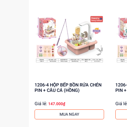
thông tin!
1206-4 HỘP BẾP BỒN RỬA CHÉN
1206-3 HỘP BẾP BỒN R
PIN + CÂU CÁ (HỒNG)
PIN 
Giá lẻ:
Giá lẻ
147.000₫
MUA NGAY