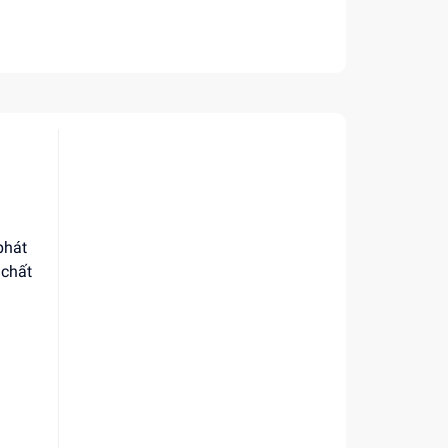
phát
 chất