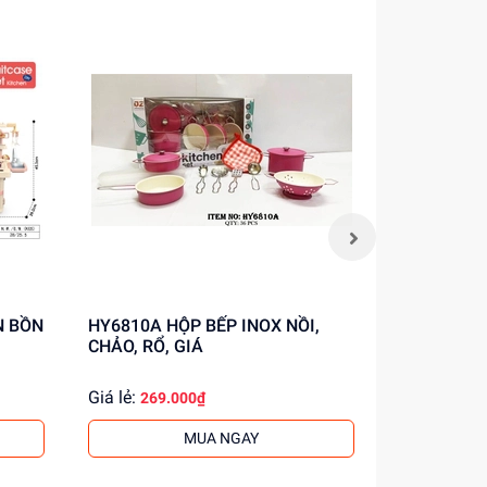
HY6810A HỘP BẾP INOX NỒI,
986-006 HỘP BẾP INOX NỒI,
CHẢO, RỔ, GIÁ
CHẢO, THA
Giá lẻ:
Giá lẻ:
269.000₫
264.
MUA NGAY