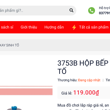
Hỗ trợ
03779
 sách sỉ
Giới thiệu
Hướng dẫn
Tất cả sản phẩm
ức
Liên hệ
XAY SINH TỐ
3753B HỘP BẾP
TỐ
Thương hiệu:
Đang cập nhật
|
Tì
119.000₫
Giá lẻ:
Mua đồ chơi lắp ráp giá rẻ, an