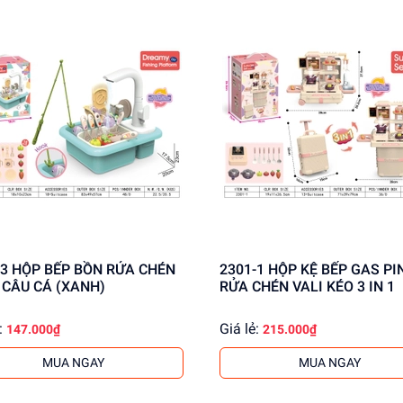
ỬA CHÉN
2301-1 HỘP KỆ BẾP GAS PIN BỒN
+ CÂU CÁ (XANH)
RỬA CHÉN VALI KÉO 3 IN 1
:
Giá lẻ:
147.000₫
215.000₫
MUA NGAY
MUA NGAY