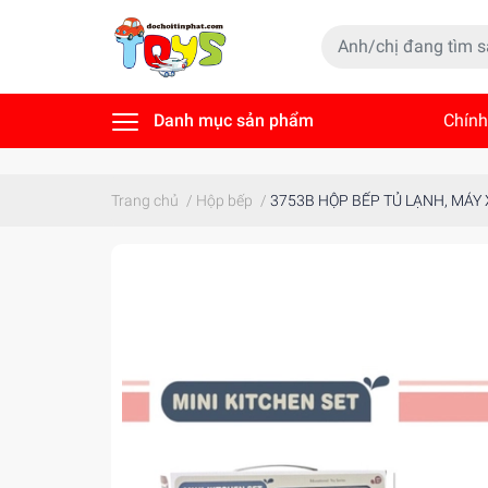
Danh mục sản phẩm
Chính
Tin t
Trang chủ
/
Hộp bếp
/
3753B HỘP BẾP TỦ LẠNH, MÁY 