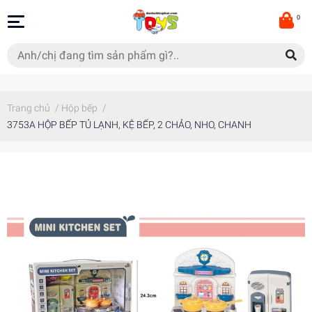
0
Trang chủ
/
Hộp bếp
/
3753A HỘP BẾP TỦ LẠNH, KỆ BẾP, 2 CHẢO, NHO, CHANH