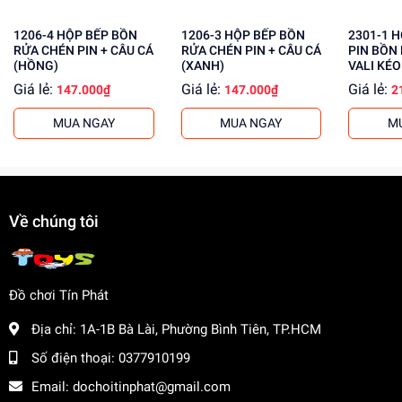
Mua hộp bếp tủ lạnh 3753A giá sỉ tại
dochoitinphat.com
1206-4 HỘP BẾP BỒN
1206-3 HỘP BẾP BỒN
2301-1 HỘP KỆ BẾP GAS
ngay hôm nay để mang lại những trải nghiệm tuyệt vời
RỬA CHÉN PIN + CÂU CÁ
RỬA CHÉN PIN + CÂU CÁ
PIN BỒN
cho bé!
(HỒNG)
(XANH)
VALI KÉO 
Giá lẻ:
Giá lẻ:
Giá lẻ:
147.000₫
147.000₫
2
MUA NGAY
MUA NGAY
M
Về chúng tôi
Đồ chơi Tín Phát
Địa chỉ:
1A-1B Bà Lài, Phường Bình Tiên, TP.HCM
Số điện thoại:
0377910199
Email:
dochoitinphat@gmail.com