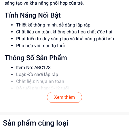
sáng tạo và khả năng phối hợp của trẻ.
Tính Năng Nổi Bật
Thiết kế thông minh, dễ dàng lắp ráp
Chất liệu an toàn, không chứa hóa chất độc hại
Phát triển tư duy sáng tạo và khả năng phối hợp
Phù hợp với mọi độ tuổi
Thông Số Sản Phẩm
Item No: ABC123
Loại: Đồ chơi lắp ráp
Chất liệu: Nhựa an toàn
Độ tuổi phù hợp: 5-12 tuổi
Xem thêm
Hướng Dẫn Sử Dụng
Đọc kỹ hướng dẫn trước khi sử dụng
Lắp ráp theo đúng trình tự
Sản phẩm cùng loại
Giám sát trẻ khi chơi để đảm bảo an toàn