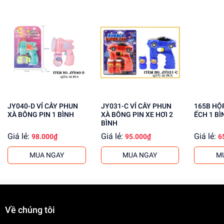
Lợi Ích Phát Triển
Phát triển tư duy sáng tạo
Kích thích khả năng phối hợp
Giúp trẻ tự tin và kiên nhẫn
Mua ngay tại
dochoitinphat.com
, chúng tôi cung cấp giá sỉ
cho khách buôn. Liên hệ với chúng tôi để biết thêm thông
tin!
JY040-D VỈ CÂY PHUN
JY031-C VỈ CÂY PHUN
165B HỘP XÀ BÔNG PIN
XÀ BÔNG PIN 1 BÌNH
XÀ BÔNG PIN XE HƠI 2
ẾCH 1 BÌ
BÌNH
Giá lẻ:
Giá lẻ:
Giá lẻ:
98.000₫
95.000₫
6
MUA NGAY
MUA NGAY
M
Về chúng tôi