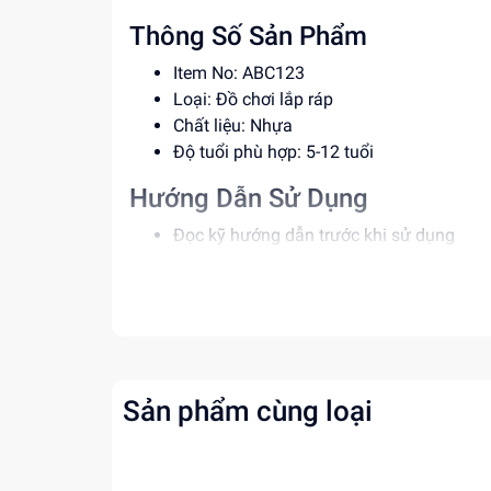
Thông Số Sản Phẩm
Item No: ABC123
Loại: Đồ chơi lắp ráp
Chất liệu: Nhựa
Độ tuổi phù hợp: 5-12 tuổi
Hướng Dẫn Sử Dụng
Đọc kỹ hướng dẫn trước khi sử dụng
Lắp ráp theo đúng trình tự
Giám sát trẻ khi chơi để đảm bảo an toà
Lợi Ích Phát Triển
Phát triển tư duy, sáng tạo
Rèn luyện kỹ năng giải quyết vấn đề
Sản phẩm cùng loại
Tăng cường khả năng phối hợp tay mắt
Mua ngay đồ chơi lắp ráp tại
Dochoitinphat.c