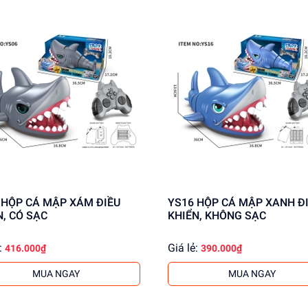
U
YS16 HỘP CÁ MẬP XANH ĐIỀU
N, CÓ SẠC
KHIỂN, KHÔNG SẠC
:
Giá lẻ:
416.000₫
390.000₫
MUA NGAY
MUA NGAY