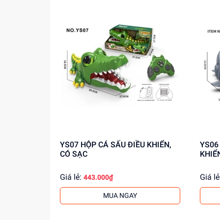
thêm thông tin!
YS07 HỘP CÁ SẤU ĐIỀU KHIỂN,
YS06 HỘP CÁ MẬP XÁM ĐIỀ
CÓ SẠC
KHIỂ
Giá lẻ:
Giá lẻ
443.000₫
MUA NGAY