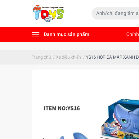
Danh mục sản phẩm
Chính
Tin t
Trang chủ
/
Xe điều khiển
/
YS16 HỘP CÁ MẬP XANH Đ