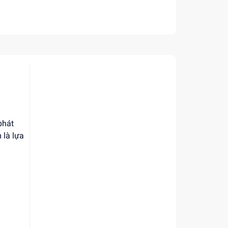
phát
 là lựa