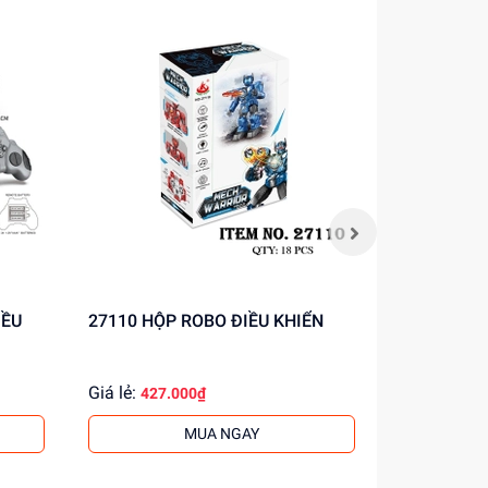
27110 HỘP ROBO ĐIỀU KHIỂN
Y66 HỘP MÁY BAY CHIẾN ĐẤU
ĐIỀU KHIỂ
Giá lẻ:
Giá lẻ:
427.000₫
450.
MUA NGAY