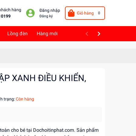
 khách hàng
Đăng nhập
Giỏ hàng
0
10199
Đăng ký
Lồng đèn
Hàng mới
ẬP XANH ĐIỀU KHIỂN,
nh trạng:
Còn hàng
n toàn cho bé tại Dochoitinphat.com. Sản phẩm