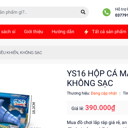
Hỗ trợ
03779
 sách sỉ
Giới thiệu
Hướng dẫn
Tất cả sản phẩm
ức
Liên hệ
IỀU KHIỂN, KHÔNG SẠC
YS16 HỘP CÁ M
KHÔNG SẠC
Thương hiệu:
Đang cập nhật
|
Tì
390.000₫
Giá lẻ:
Mua đồ chơi lắp ráp giá rẻ, a