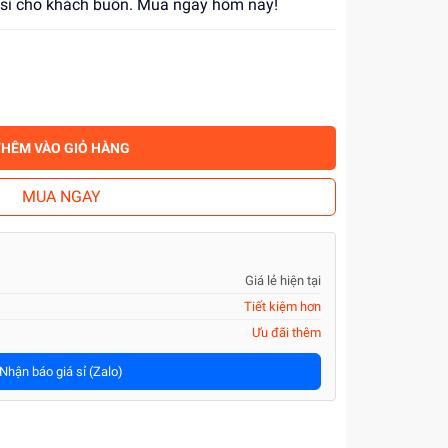
á sỉ cho khách buôn. Mua ngay hôm nay!
THÊM VÀO GIỎ HÀNG
MUA NGAY
Giá lẻ hiện tại
Tiết kiệm hơn
Ưu đãi thêm
Nhận báo giá sỉ (Zalo)