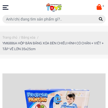
0
Trang chủ
/
Bảng xóa
/
YM6886A HỘP BÀN BẢNG XÓA ĐÈN CHIẾU HÌNH CÓ CHÂN + VIẾT +
TẬP VẼ LỚN 35x25cm