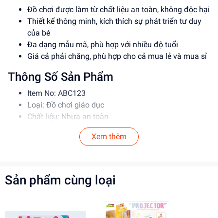
Đồ chơi được làm từ chất liệu an toàn, không độc hại
Thiết kế thông minh, kích thích sự phát triển tư duy
của bé
Đa dạng mẫu mã, phù hợp với nhiều độ tuổi
Giá cả phải chăng, phù hợp cho cả mua lẻ và mua sỉ
Thông Số Sản Phẩm
Item No: ABC123
Loại: Đồ chơi giáo dục
Chất liệu: Nhựa an toàn
Độ tuổi phù hợp: 3-6 tuổi
Xem thêm
Hướng Dẫn Sử Dụng
Đọc kỹ hướng dẫn trước khi sử dụng
Cho bé chơi dưới sự giám sát của người lớn
Sản phẩm cùng loại
Tránh để bé nuốt phải các bộ phận nhỏ
Lợi Ích Phát Triển