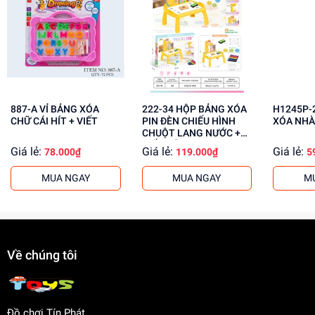
Phát triển tư duy và trí tưởng tượng
Rèn luyện kỹ năng giải quyết vấn đề
Tăng cường khả năng sáng tạo
Mua ngay tại
dochoitinphat.com
, chúng tôi cung cấp giá sỉ
cho khách buôn. Liên hệ ngay để biết thêm thông tin!
887-A VỈ BẢNG XÓA
222-34 HỘP BẢNG XÓA
H1245P-2 TÚI BẢ
CHỮ CÁI HÍT + VIẾT
PIN ĐÈN CHIẾU HÌNH
XÓA NH
CHUỘT LANG NƯỚC +
VIẾT MÀU
Giá lẻ:
Giá lẻ:
Giá lẻ:
78.000₫
119.000₫
5
MUA NGAY
MUA NGAY
M
Về chúng tôi
Đồ chơi Tín Phát