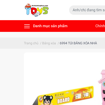
Danh mục sản phẩm
Chính
Tin t
Trang chủ
/
Bảng xóa
/
6994 TÚI BẢNG XÓA NHÀ