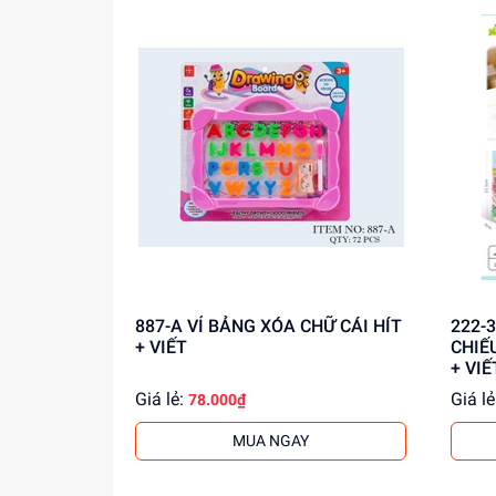
887-A VỈ BẢNG XÓA CHỮ CÁI HÍT
222-34 HỘP BẢNG XÓA 
+ VIẾT
CHIẾ
+ VI
Giá lẻ:
Giá lẻ
78.000₫
MUA NGAY