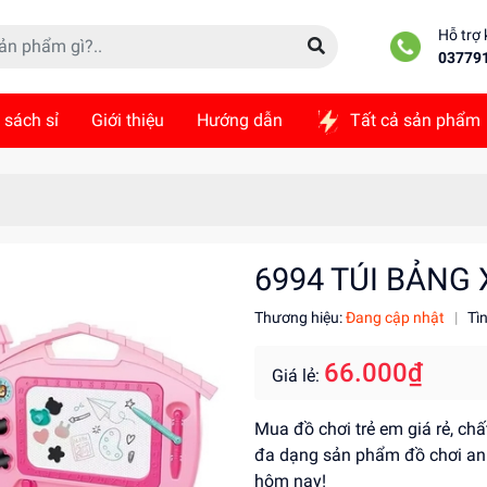
Hỗ trợ
03779
 sách sỉ
Giới thiệu
Hướng dẫn
Tất cả sản phẩm
ức
Liên hệ
6994 TÚI BẢNG
Thương hiệu:
Đang cập nhật
|
Tì
66.000₫
Giá lẻ:
Mua đồ chơi trẻ em giá rẻ, ch
đa dạng sản phẩm đồ chơi an 
hôm nay!