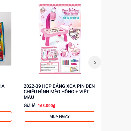
NHÀ
2022-39 HỘP BẢNG XÓA PIN ĐÈN
2022-40 HỘP BẢNG XÓA PIN ĐÈN
CHIẾU HÌNH MÈO HỒNG + VIẾT
CHIẾU HÌN
MÀU
MÀU
Giá lẻ:
Giá lẻ:
168.000₫
206.
MUA NGAY