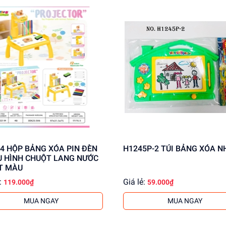
PIN ĐÈN
H1245P-2 TÚI BẢNG XÓA 
U HÌNH CHUỘT LANG NƯỚC
ẾT MÀU
:
Giá lẻ:
119.000₫
59.000₫
MUA NGAY
MUA NGAY