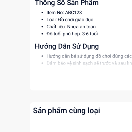
Thông Số Sản Phẩm
Item No: ABC123
Loại: Đồ chơi giáo dục
Chất liệu: Nhựa an toàn
Độ tuổi phù hợp: 3-6 tuổi
Hướng Dẫn Sử Dụng
Hướng dẫn bé sử dụng đồ chơi đúng cá
Đảm bảo vệ sinh sạch sẽ trước và sau kh
Giám sát bé khi sử dụng đồ chơi để đảm
Lợi Ích Phát Triển
Phát triển tư duy và trí tưởng tượng
Giúp bé học hỏi và khám phá thế giới
Rèn luyện kỹ năng tay mắt và phối hợp
Sản phẩm cùng loại
Mua ngay tại
dochoitinphat.com
, chúng tôi c