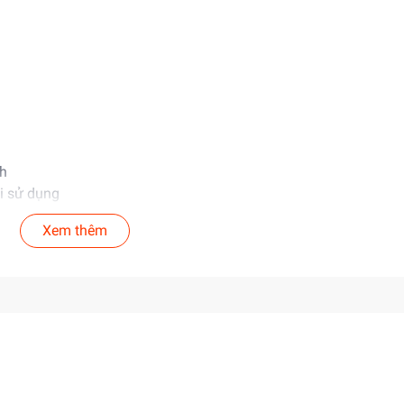
ch
i sử dụng
 bảo an toàn
Xem thêm
ung cấp giá sỉ cho khách buôn. Liên hệ ngay để biết thêm thông 