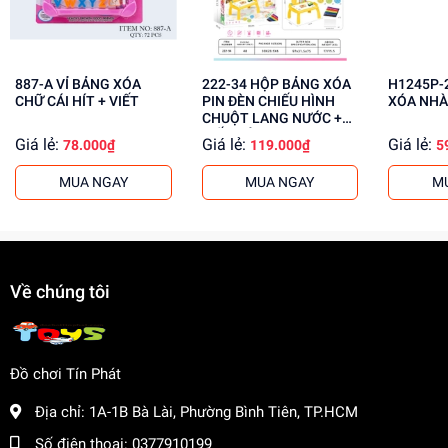
cho khách buôn. Liên hệ ngay để biết thêm thông tin!
887-A VỈ BẢNG XÓA
222-34 HỘP BẢNG XÓA
H1245P-2 TÚI BẢ
CHỮ CÁI HÍT + VIẾT
PIN ĐÈN CHIẾU HÌNH
XÓA NH
CHUỘT LANG NƯỚC +
VIẾT MÀU
Giá lẻ:
Giá lẻ:
Giá lẻ:
78.000₫
119.000₫
5
MUA NGAY
MUA NGAY
M
Về chúng tôi
Đồ chơi Tín Phát
Địa chỉ:
1A-1B Bà Lài, Phường Bình Tiên, TP.HCM
Số điện thoại:
0377910199