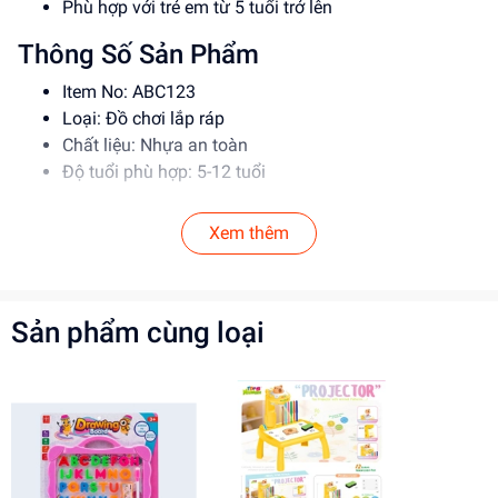
Phù hợp với trẻ em từ 5 tuổi trở lên
Thông Số Sản Phẩm
Item No: ABC123
Loại: Đồ chơi lắp ráp
Chất liệu: Nhựa an toàn
Độ tuổi phù hợp: 5-12 tuổi
Hướng Dẫn Sử Dụng
Xem thêm
Đọc kỹ hướng dẫn trước khi sử dụng
Lắp ráp theo đúng trình tự để đảm bảo an toàn
Giám sát trẻ em khi sử dụng đồ chơi
Sản phẩm cùng loại
Lợi Ích Phát Triển
Phát triển tư duy sáng tạo, kỹ năng giải quyết vấn đề
Rèn luyện kỹ năng phối hợp, làm việc nhóm
Tăng cường khả năng tập trung, kiên nhẫn
Mua ngay tại
dochoitinphat.com
, chúng tôi cung cấp giá sỉ