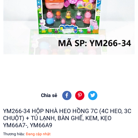
Chia sẻ
YM266-34 HỘP NHÀ HEO HỒNG 7C (4C HEO, 3C
CHUỘT) + TỦ LẠNH, BÀN GHẾ, KEM, KẸO
YM66A7-, YM66A9
Thương hiệu:
Đang cập nhật