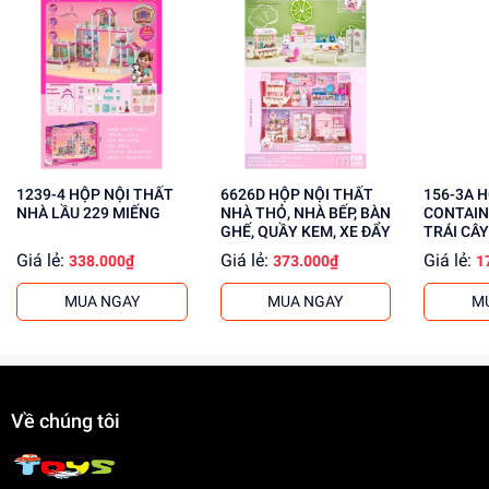
Phát triển tư duy, sáng tạo cho trẻ
Rèn luyện kỹ năng phối hợp tay mắt
Tăng cường khả năng giải quyết vấn đề
Mua ngay tại
dochoitinphat.com
, chúng tôi cung cấp giá sỉ
cho khách buôn. Liên hệ với chúng tôi để biết thêm thông
tin!
1239-4 HỘP NỘI THẤT
6626D HỘP NỘI THẤT
156-3A HỘP NỘI THẤT
NHÀ LẦU 229 MIẾNG
NHÀ THỎ, NHÀ BẾP, BÀN
CONTAIN
GHẾ, QUẦY KEM, XE ĐẨY
TRÁI CÂY
Giá lẻ:
Giá lẻ:
Giá lẻ:
338.000₫
373.000₫
1
MUA NGAY
MUA NGAY
M
Về chúng tôi