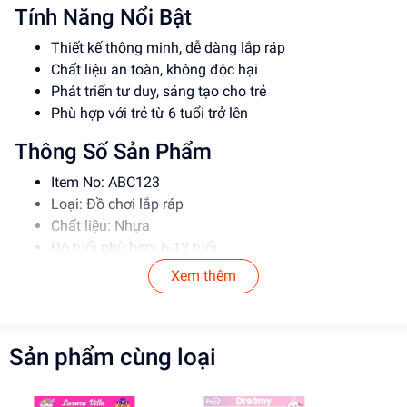
Tính Năng Nổi Bật
Thiết kế thông minh, dễ dàng lắp ráp
Chất liệu an toàn, không độc hại
Phát triển tư duy, sáng tạo cho trẻ
Phù hợp với trẻ từ 6 tuổi trở lên
Thông Số Sản Phẩm
Item No: ABC123
Loại: Đồ chơi lắp ráp
Chất liệu: Nhựa
Độ tuổi phù hợp: 6-12 tuổi
Xem thêm
Hướng Dẫn Sử Dụng
Đọc kỹ hướng dẫn trước khi sử dụng
Lắp ráp theo đúng trình tự để đảm bảo an toàn
Sản phẩm cùng loại
Giám sát trẻ khi chơi để tránh tai nạn
Lợi Ích Phát Triển