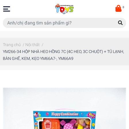
0
Trang chủ
/
Nội thất
/
YM266-34 HỘP NHÀ HEO HỒNG 7C (4C HEO, 3C CHUỘT) + TỦ LẠNH,
BÀN GHẾ, KEM, KẸO YM66A7-, YM66A9