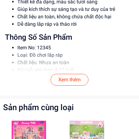
Thiết kế đa dạng, màu sắc tươi sáng
Giúp kích thích sự sáng tạo và tư duy của trẻ
Chất liệu an toàn, không chứa chất độc hại
Dễ dàng lắp ráp và tháo rời
Thông Số Sản Phẩm
Item No: 12345
Loại: Đồ chơi lắp ráp
Chất liệu: Nhựa an toàn
Độ tuổi phù hợp: 5-12 tuổi
Xem thêm
Hướng Dẫn Sử Dụng
Đọc kỹ hướng dẫn trước khi sử dụng
Lắp ráp theo đúng trình tự
Sản phẩm cùng loại
Giám sát trẻ khi sử dụng đồ chơi
Lợi Ích Phát Triển
Giúp kích thích sự sáng tạo và tư duy của trẻ