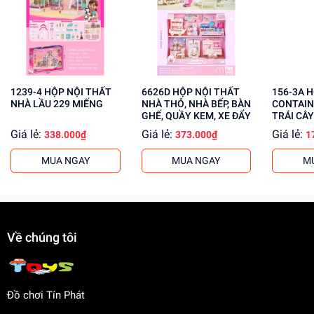
Phát triển kỹ năng giải quyết vấn đề
Tăng cường khả năng phối hợp tay mắt
Mua ngay đồ chơi lắp ráp tại
dochoitinphat.com
, chúng tôi
cung cấp giá sỉ cho khách buôn. Liên hệ ngay để biết
thêm thông tin!
1239-4 HỘP NỘI THẤT
6626D HỘP NỘI THẤT
156-3A HỘP NỘI THẤT
NHÀ LẦU 229 MIẾNG
NHÀ THỎ, NHÀ BẾP, BÀN
CONTAIN
GHẾ, QUẦY KEM, XE ĐẨY
TRÁI CÂY
Giá lẻ:
Giá lẻ:
Giá lẻ:
338.000₫
373.000₫
1
MUA NGAY
MUA NGAY
M
Về chúng tôi
Đồ chơi Tín Phát