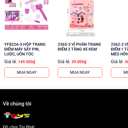
Lợi Ích Phát Triển
Phát triển khả năng sáng tạo và tư duy của bé
Giúp bé học cách trang điểm và chăm sóc bản thân
Tăng cường khả năng phối hợp và sử dụng các dụng
cụ
YF822A-5 HỘP TRANG
2365-3 VỈ PHẤN TRANG
2362-2 VỈ PHẤN TRANG
ĐIỂM MÁY SẤY PIN,
ĐIỂM 2 TẦNG XE KEM
ĐIỂM 1 
Mua ngay Vỉ Ép Trang Điểm YF745 tại
dochoitinphat.com
,
LƯỢC, UỐN TÓC
MÈO HỒ
chúng tôi cung cấp giá sỉ cho khách buôn. Liên hệ ngay
Giá lẻ:
Giá lẻ:
Giá lẻ:
149.000₫
39.000₫
3
để có giá tốt nhất!
MUA NGAY
MUA NGAY
M
Về chúng tôi
Đồ chơi Tín Phát