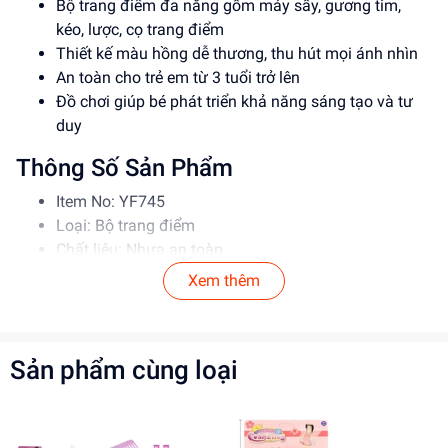
Bộ trang điểm đa năng gồm máy sấy, gương tim,
kéo, lược, cọ trang điểm
Thiết kế màu hồng dễ thương, thu hút mọi ánh nhìn
An toàn cho trẻ em từ 3 tuổi trở lên
Đồ chơi giúp bé phát triển khả năng sáng tạo và tư
duy
Thông Số Sản Phẩm
Item No: YF745
Loại: Bộ trang điểm
Chất liệu: Nhựa an toàn
Độ tuổi phù hợp: Từ 3 tuổi trở lên
Xem thêm
Hướng Dẫn Sử Dụng
Hướng dẫn bé sử dụng các dụng cụ trang điểm một
Sản phẩm cùng loại
cách cẩn thận
Giúp bé hiểu về các chức năng của từng dụng cụ
Lưu ý: Phụ huynh cần giám sát khi bé sử dụng đồ
chơi