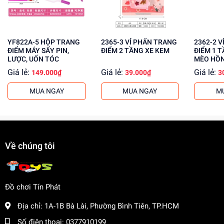
Mua ngay đồ chơi lắp ráp tại
dochoitinphat.com
, chúng tôi
cung cấp giá sỉ cho khách buôn. Liên hệ ngay để biết
thêm thông tin!
YF822A-5 HỘP TRANG
2365-3 VỈ PHẤN TRANG
2362-2 VỈ PHẤN TRANG
ĐIỂM MÁY SẤY PIN,
ĐIỂM 2 TẦNG XE KEM
ĐIỂM 1 
LƯỢC, UỐN TÓC
MÈO HỒ
Giá lẻ:
Giá lẻ:
Giá lẻ:
149.000₫
39.000₫
3
MUA NGAY
MUA NGAY
M
Về chúng tôi
Đồ chơi Tín Phát
Địa chỉ:
1A-1B Bà Lài, Phường Bình Tiên, TP.HCM
Số điện thoại:
0377910199