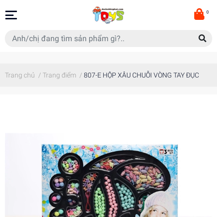
0
Trang chủ
/
Trang điểm
/
807-E HỘP XÂU CHUỖI VÒNG TAY ĐỤC